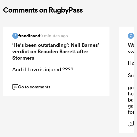
Comments on RugbyPass
frandinand
9 minutes ago
F
G
‘He's been outstanding’: Neil Barnes’
Wall
verdict on Beauden Barrett after
swi
Stormers
Hora
And if Love is injured ????
Suaa
— n
Go to comments
gets
65
heig
bac
gam
for 
and
G
5