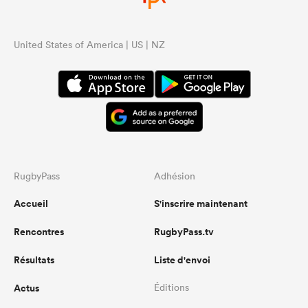
United States of America | US | NZ
RugbyPass
Adhésion
Accueil
S'inscrire maintenant
Rencontres
RugbyPass.tv
Résultats
Liste d'envoi
Actus
Éditions