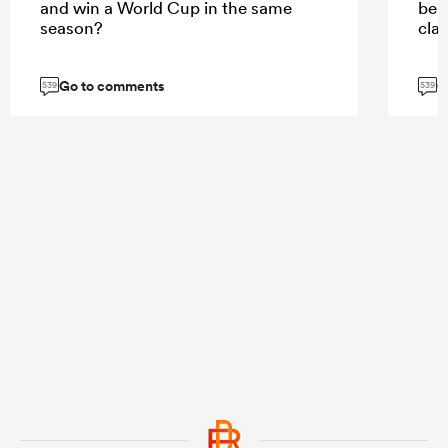
and win a World Cup in the same
bel
season?
cla
Go to comments
G
539
539