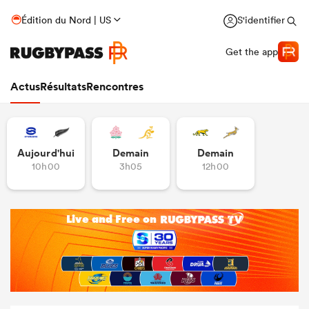
Édition du Nord | US
S'identifier
Get the app
Actus
Résultats
Rencontres
Aujourd'hui
Demain
Demain
10h00
3h05
12h00