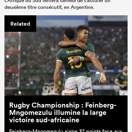
L’Afrique du Sud tentera samedi de s’assurer un
deuxième titre consécutif, en Argentine.
Related
Rugby Championship : Feinberg-
Mngomezulu illumine la large
victoire sud-africaine
Feinberg-Mngomezulu signe 37 points face aux