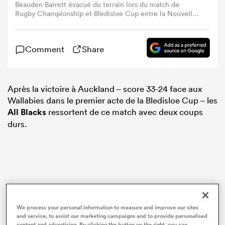
Beauden Barrett évacué du terrain lors du match de
Rugby Championship et Bledisloe Cup entre la Nouvelle-
Zélande et l’Australie à l’Eden Park, à Auckland, le 27
septembre 2025. (Photo : Phil Walter / Getty Images)
Comment
Share
Après la victoire à Auckland – score 33-24 face aux
Wallabies dans le premier acte de la Bledisloe Cup – les
All Blacks
ressortent de ce match avec deux coups
durs.
We process your personal information to measure and improve our sites
and service, to assist our marketing campaigns and to provide personalised
content and advertising. By clicking the button on the right, you can