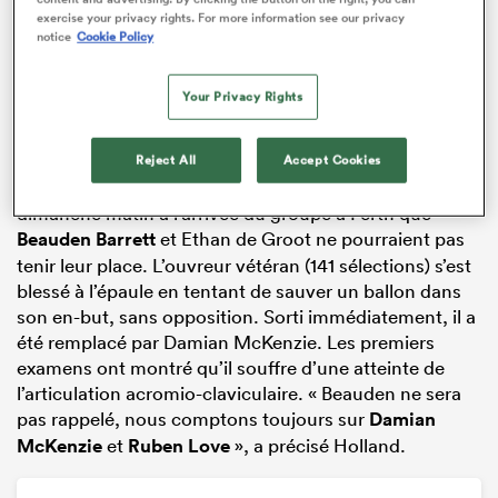
exercise your privacy rights. For more information see our privacy
notice
Cookie Policy
Your Privacy Rights
Reject All
Accept Cookies
Jason Holland, entraîneur adjoint, a confirmé ce
dimanche matin à l’arrivée du groupe à Perth que
Beauden Barrett
et Ethan de Groot ne pourraient pas
tenir leur place. L’ouvreur vétéran (141 sélections) s’est
blessé à l’épaule en tentant de sauver un ballon dans
son en-but, sans opposition. Sorti immédiatement, il a
été remplacé par Damian McKenzie. Les premiers
examens ont montré qu’il souffre d’une atteinte de
l’articulation acromio-claviculaire. « Beauden ne sera
pas rappelé, nous comptons toujours sur
Damian
McKenzie
et
Ruben Love
», a précisé Holland.