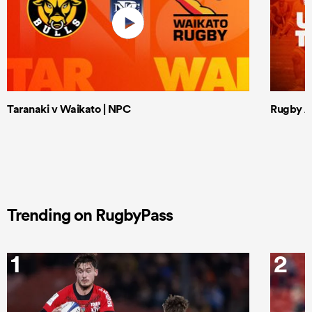
Taranaki v Waikato | NPC
Rugby Af
Trending on RugbyPass
1
2