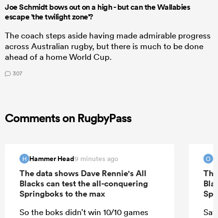
Joe Schmidt bows out on a high - but can the Wallabies
escape 'the twilight zone'?
The coach steps aside having made admirable progress
across Australian rugby, but there is much to be done
ahead of a home World Cup.
307
Comments on RugbyPass
Hammer Head
O
9 minutes ago
H
O
The data shows Dave Rennie's All
The
Blacks can test the all-conquering
Bla
Springboks to the max
Spr
So the boks didn’t win 10/10 games
Say