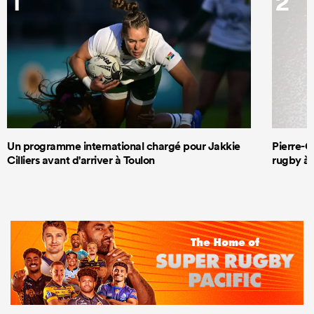
1
2
Un programme international chargé pour Jakkie
Pierre-G
Cilliers avant d'arriver à Toulon
rugby à 