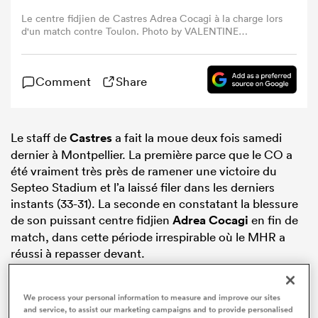
Le centre fidjien de Castres Adrea Cocagi à la charge lors
d'un match contre Toulon. Photo by VALENTINE
CHAPUIS/AFP via Getty Images).
Comment
Share
Le staff de
Castres
a fait la moue deux fois samedi
dernier à Montpellier. La première parce que le CO a
été vraiment très près de ramener une victoire du
Septeo Stadium et l’a laissé filer dans les derniers
instants (33-31). La seconde en constatant la blessure
de son puissant centre fidjien
Adrea Cocagi
en fin de
match, dans cette période irrespirable où le MHR a
réussi à repasser devant.
We process your personal information to measure and improve our sites
and service, to assist our marketing campaigns and to provide personalised