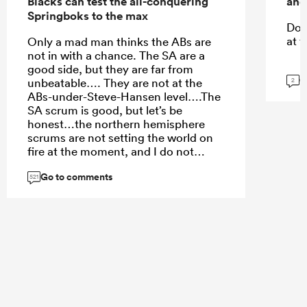
Blacks can test the all-conquering
and
Springboks to the max
Do 
at t
Only a mad man thinks the ABs are
not in with a chance. The SA are a
good side, but they are far from
G
unbeatable…. They are not at the
2
ABs-under-Steve-Hansen level….The
SA scrum is good, but let’s be
honest…the northern hemisphere
scrums are not setting the world on
fire at the moment, and I do not
expect them to have this level of
Go to comments
scrum dominance against the ABs.
521