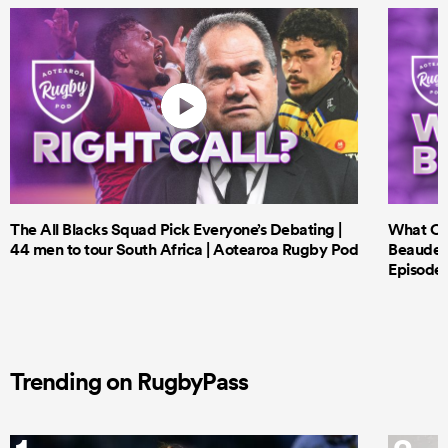
The All Blacks Squad Pick Everyone’s Debating |
What Cri
44 men to tour South Africa | Aotearoa Rugby Pod
Beauden 
Episode 
Trending on RugbyPass