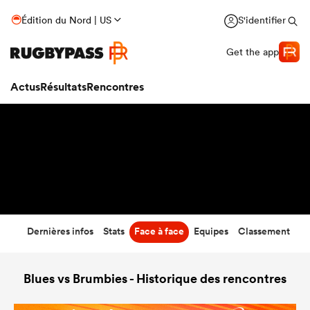
34
-
20
Édition du Nord | US
S'identifier
Temps écoulé
Get the app
Actus
Résultats
Rencontres
Dernières infos
Stats
Face à face
Equipes
Classement
Blues vs Brumbies - Historique des rencontres