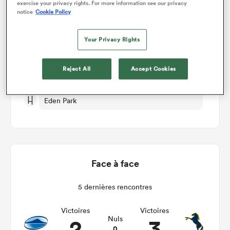
exercise your privacy rights. For more information see our privacy
notice
Cookie Policy
Blues v Brumbies
Your Privacy Rights
Demi-finale
Reject All
Accept Cookies
Ven 14th Juin 2024, 12:05am PDT
Eden Park
Face à face
5 dernières rencontres
Victoires
Victoires
2
3
Nuls
0