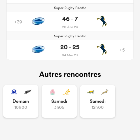
Super Rugby Pacific
46 - 7
+39
20 Apr 24
Super Rugby Pacific
20 - 25
+5
04 Mar 23
Autres rencontres
Demain
Samedi
Samedi
10h00
3h05
12h00