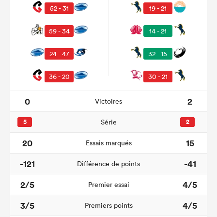
52 - 31
19 - 21
59 - 34
14 - 21
24 - 47
32 - 15
36 - 20
30 - 21
0
2
Victoires
5
Série
2
20
15
Essais marqués
-121
-41
Différence de points
2/5
4/5
Premier essai
3/5
4/5
Premiers points