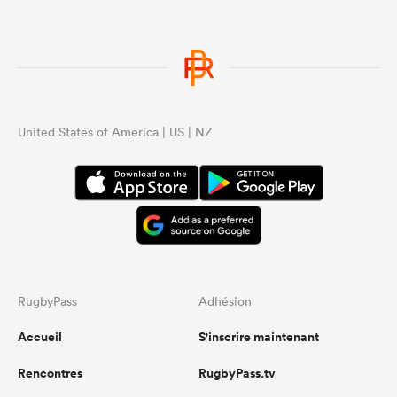
United States of America | US | NZ
RugbyPass
Adhésion
Accueil
S'inscrire maintenant
Rencontres
RugbyPass.tv