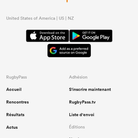
United States of America | US | NZ
RugbyPass
Adhésion
Accueil
S'inscrire maintenant
Rencontres
RugbyPass.tv
Résultats
Liste d'envoi
Actus
Éditions