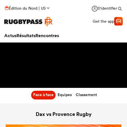
17:00
Édition du Nord | US
S'identifier
29 Oct 26
Get the app
Actus
Résultats
Rencontres
Face à face
Equipes
Classement
Dax vs Provence Rugby