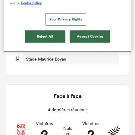
notice
Cookie Policy
Dax v Provence Rugby
Your Privacy Rights
Manche 9
Reject All
Accept Cookies
Jeu 29th Octobre 2026, 05:00pm PDT
Stade Maurice Boyau
Face à face
4 dernières réunions
Victoires
Victoires
2
2
Nuls
0