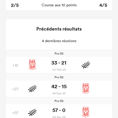
2/5
4/5
Course aux 10 points
Précédents résultats
4 dernières réunions
Pro D2
33 - 21
+12
20 Feb 26
Pro D2
42 - 15
+27
26 Sep 25
Pro D2
57 - 0
+57
04 Apr 25