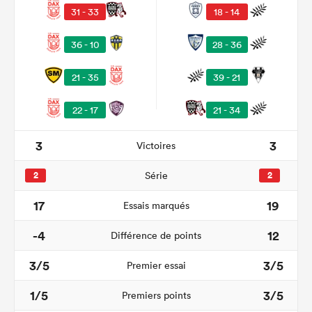
31 - 33
18 - 14
36 - 10
28 - 36
21 - 35
39 - 21
22 - 17
21 - 34
3
3
Victoires
2
Série
2
17
19
Essais marqués
-4
12
Différence de points
3/5
3/5
Premier essai
1/5
3/5
Premiers points