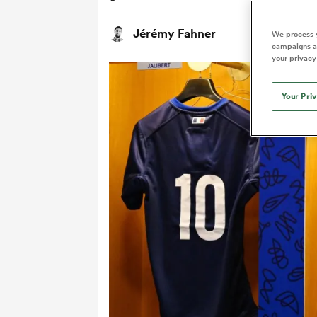
Jérémy Fahner
We process y
campaigns an
your privacy
Your Pri