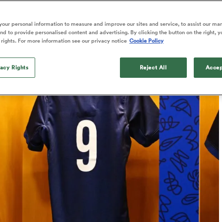
Published: 2 Février 2025 07:41 PST
our personal information to measure and improve our sites and service, to assist our ma
Updated: 9 February 2025 09:55 PST
d to provide personalised content and advertising. By clicking the button on the right, y
 rights. For more information see our privacy notice
Cookie Policy
vacy Rights
Reject All
Accep