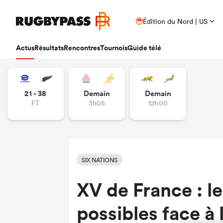
Édition du Nord | US
Actus
Résultats
Rencontres
Tournois
Guide télé
21 - 38
Demain
Demain
FT
3h05
12h00
SIX NATIONS
XV de France : le
possibles face à 