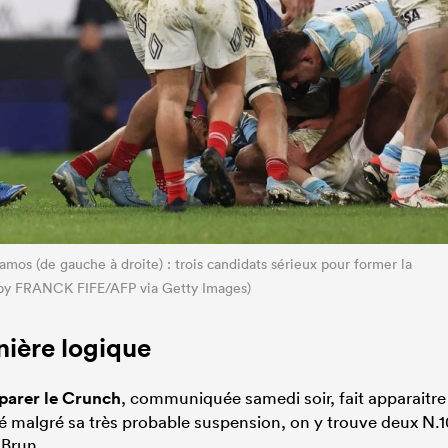
os (de gauche à droite) : trois candidats sérieux pour former la
 by FRANCK FIFE/AFP via Getty Images)
nière logique
éparer le Crunch
, communiquée samedi soir, fait apparaitre
malgré sa très probable suspension, on y trouve deux N.1
 Brun.