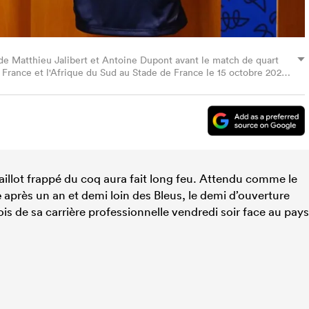
e Matthieu Jalibert et Antoine Dupont avant le match de quart
France et l'Afrique du Sud au Stade de France le 15 octobre 2023
Rugby/World Rugby via Getty Images)
illot frappé du coq aura fait long feu. Attendu comme le
e
après un an et demi loin des Bleus, le demi d’ouverture
ois de sa carrière professionnelle vendredi soir face au pays