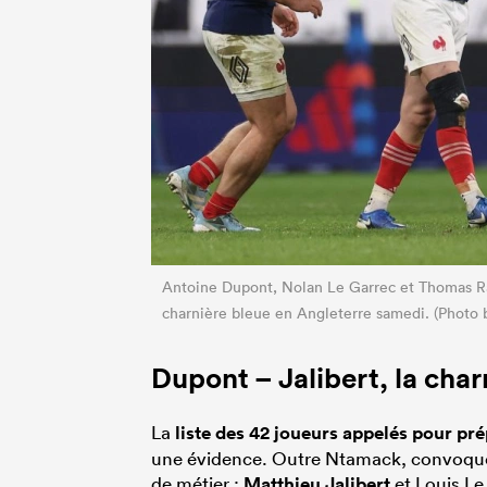
Antoine Dupont, Nolan Le Garrec et Thomas Ram
charnière bleue en Angleterre samedi. (Photo
Dupont – Jalibert, la char
La
liste des 42 joueurs appelés pour pr
une évidence. Outre Ntamack, convoqué 
de métier :
Matthieu Jalibert
et Louis Le