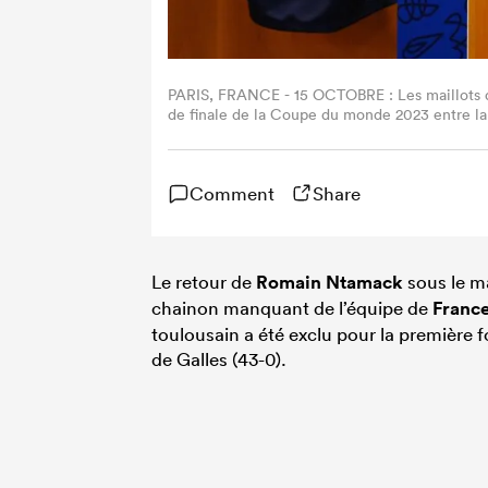
PARIS, FRANCE - 15 OCTOBRE : Les maillots d
de finale de la Coupe du monde 2023 entre la 
à Paris, France. (Photo David Ramos - World 
Comment
Share
Le retour de
Romain Ntamack
sous le ma
chainon manquant de l’équipe de
Franc
toulousain a été exclu pour la première f
de Galles (43-0).