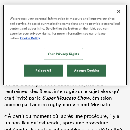
We process your personal information to measure and improve our sites
and service, to assist our marketing campaigns and to provide personalised
content and advertising. By clicking the button on the right, you can
exercise your privacy rights. For more information see our privacy
notice
Cookie Policy
Your Privacy Rights
« Aujourd’hui, il y a un non-lieu qui était évident et qui
Reject All
Accept Cookies
est clair. Donc à partir du moment où il y a un non-lieu,
on considère qu’ils sont innocents », a déclaré
l’entraîneur des Bleus, interrogé sur le sujet alors qu’il
était invité par le
Super Moscato Show
, émission
animée par l’ancien rugbyman Vincent Moscato.
« À partir du moment où, après une procédure, il y a
un non-lieu qui est rendu, après une procédure
cohérente, ils sont sélectionnables », a ajouté Galthié,