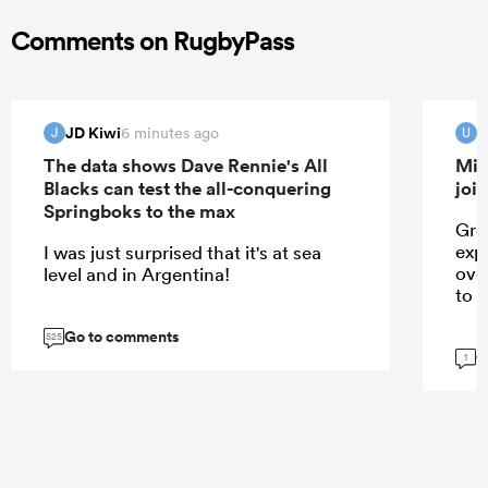
Comments on RugbyPass
JD Kiwi
u
6 minutes ago
J
U
The data shows Dave Rennie's All
Mik
Blacks can test the all-conquering
joi
Springboks to the max
Gre
exp
I was just surprised that it's at sea
ove
level and in Argentina!
to 
Go to comments
525
G
1