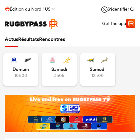
Édition du Nord | US
S'identifier
Get the app
Actus
Résultats
Rencontres
Demain
Samedi
Samedi
10h00
3h05
12h00