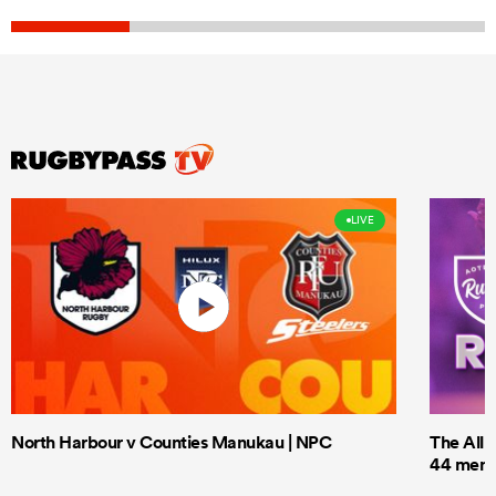
LIVE
North Harbour v Counties Manukau | NPC
The All 
44 men t