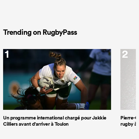
Trending on RugbyPass
1
2
Un programme international chargé pour Jakkie
Pierre-G
Cilliers avant d'arriver à Toulon
rugby à 