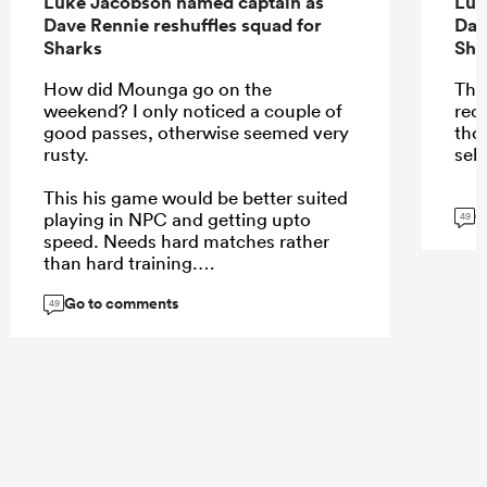
Luke Jacobson named captain as
Luk
Dave Rennie reshuffles squad for
Dav
Sharks
Sha
How did Mounga go on the
Thir
weekend? I only noticed a couple of
rece
good passes, otherwise seemed very
thou
rusty.
sele
This his game would be better suited
G
playing in NPC and getting upto
49
speed. Needs hard matches rather
than hard training.
Go to comments
49
...