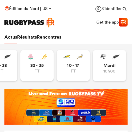
Édition du Nord | US
S'identifier
Get the app
Actus
Résultats
Rencontres
- 38
32 - 35
10 - 17
Mardi
FT
FT
FT
10h00