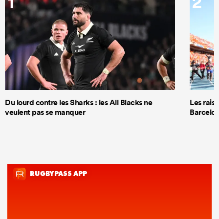
1
2
Du lourd contre les Sharks : les All Blacks ne
Les rais
veulent pas se manquer
Barcelon