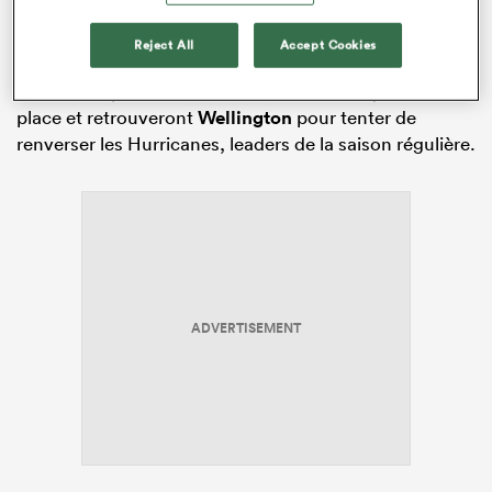
Défaits par les Crusaders, les Blues restent quand
même en lice en tant que meilleure équipe perdante
Reject All
Accept Cookies
des quarts de finale – le fameux statut de « lucky loser
» de la compétition. Ils héritent ainsi de la quatrième
place et retrouveront
Wellington
pour tenter de
renverser les Hurricanes, leaders de la saison régulière.
ADVERTISEMENT