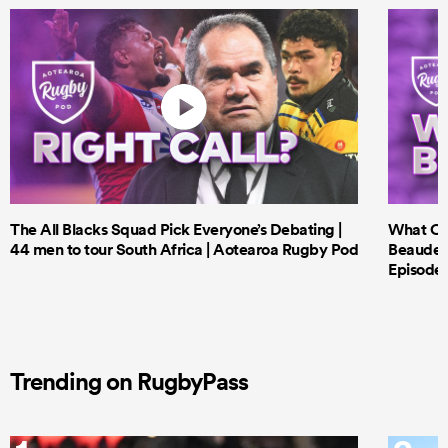
The All Blacks Squad Pick Everyone’s Debating |
What Cri
44 men to tour South Africa | Aotearoa Rugby Pod
Beauden 
Episode 
Trending on RugbyPass