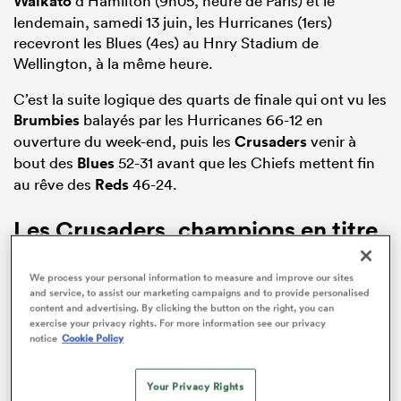
Waikato
d’Hamilton (9h05, heure de Paris) et le
lendemain, samedi 13 juin, les Hurricanes (1ers)
recevront les Blues (4es) au Hnry Stadium de
Wellington, à la même heure.
C’est la suite logique des quarts de finale qui ont vu les
Brumbies
balayés par les Hurricanes 66-12 en
ouverture du week-end, puis les
Crusaders
venir à
bout des
Blues
52-31 avant que les Chiefs mettent fin
au rêve des
Reds
46-24.
Les Crusaders, champions en titre
Tenants du titre – ils avaient battu les Chiefs 16-12 en
We process your personal information to measure and improve our sites
and service, to assist our marketing campaigns and to provide personalised
finale 2025 à Christchurch -, les Crusaders abordent
content and advertising. By clicking the button on the right, you can
ce carré final en qualité de troisième meilleure équipe
exercise your privacy rights. For more information see our privacy
si bien que pour décrocher un nouveau titre, l’équipe
notice
Cookie Policy
de Vern Cotter devra s’imposer deux fois à l’extérieur,
ce qui n’a rien d’évident.
Your Privacy Rights