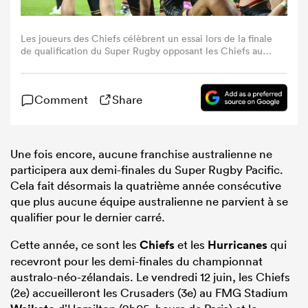
Les joueurs des Chiefs célèbrent un essai lors de la finale
de qualification du Super Rugby opposant les Chiefs aux
Queensland Reds au FMG Stadium de Hamilton, le 6 juin
2026. (Photo de DJ MILLS / AFP via Getty Images)
Comment
Share
Une fois encore, aucune franchise australienne ne
participera aux demi-finales du Super Rugby Pacific.
Cela fait désormais la quatrième année consécutive
que plus aucune équipe australienne ne parvient à se
qualifier pour le dernier carré.
Cette année, ce sont les
Chiefs
et les
Hurricanes
qui
recevront pour les demi-finales du championnat
australo-néo-zélandais. Le vendredi 12 juin, les Chiefs
(2e) accueilleront les Crusaders (3e) au FMG Stadium