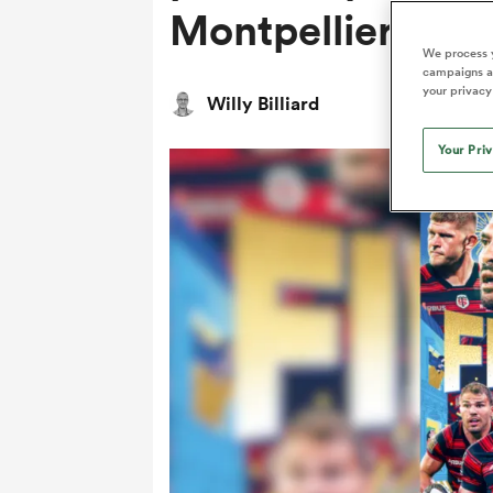
Montpellier
We process y
campaigns an
your privacy
Willy Billiard
Your Pri