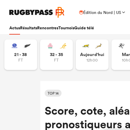
Édition du Nord | US
Actus
Résultats
Rencontres
Tournois
Guide télé
21 - 38
32 - 35
Aujourd'hui
Mar
FT
FT
12h00
10h
TOP 14
Score, cote, aléa
pronostiqueurs av