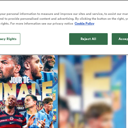
our personal information to measure and improve our sites and service, to assist our ma
d to provide personalised content and advertising. By clicking the button on the right, y
 rights. For more information see our privacy notice
Cookie Policy
Published: 27 Juin 2026 07:23 PDT
Updated: 27 June 2026 04:48 PDT
vacy Rights
Reject All
Accep