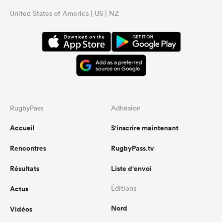
United States of America | US | NZ
RugbyPass
Adhésion
Accueil
S'inscrire maintenant
Rencontres
RugbyPass.tv
Résultats
Liste d'envoi
Actus
Éditions
Nord
Vidéos