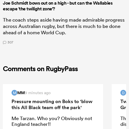
Joe Schmidt bows out on a high - but can the Wallabies
escape 'the twilight zone'?
The coach steps aside having made admirable progress
across Australian rugby, but there is much to be done
ahead of a home World Cup.
307
Comments on RugbyPass
MM
9 minutes ago
M
D
Pressure mounting on Boks to 'blow
Two
this All Black team off the park'
Gre
Me Tarzan. Who you? Obviously not
Tha
England teacher!!
disp