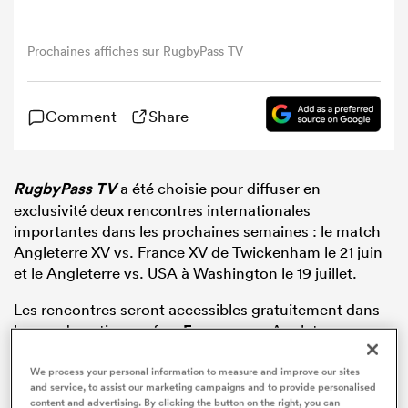
Prochaines affiches sur RugbyPass TV
Comment
Share
RugbyPass TV
a été choisie pour diffuser en
exclusivité deux rencontres internationales
importantes dans les prochaines semaines : le match
Angleterre XV vs. France XV de Twickenham le 21 juin
et le Angleterre vs. USA à Washington le 19 juillet.
Les rencontres seront accessibles gratuitement dans
le monde entier, sauf en
France
pour Angleterre vs.
France XV, et aux États-Unis pour
USA
vs. Angleterre,
We process your personal information to measure and improve our sites
CBS Sports en ayant obtenu les droits pour une
and service, to assist our marketing campaigns and to provide personalised
diffusion nationale.
content and advertising. By clicking the button on the right, you can