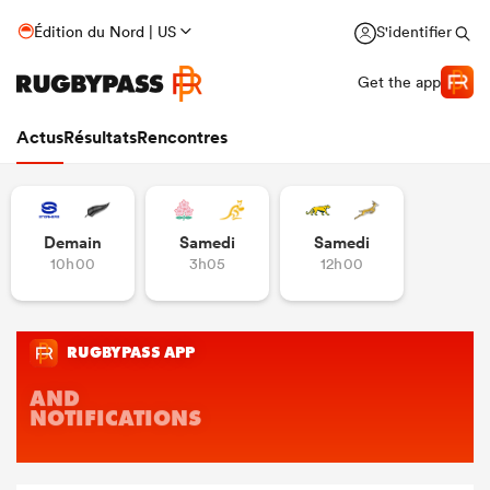
Édition du Nord | US
S'identifier
Get the app
Actus
Résultats
Rencontres
Demain
Samedi
Samedi
10h00
3h05
12h00