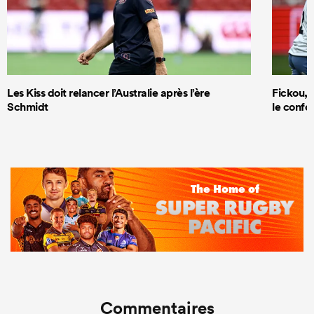
Les Kiss doit relancer l’Australie après l’ère
Fickou, R
Schmidt
le confor
Commentaires