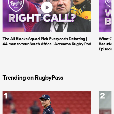
The All Blacks Squad Pick Everyone’s Debating |
What Cri
44 men to tour South Africa | Aotearoa Rugby Pod
Beauden 
Episode 
Trending on RugbyPass
1
2