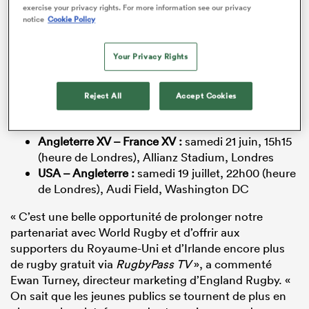
exercise your privacy rights. For more information see our privacy
La fédération anglaise de rugby et World Rugby ont
notice
Cookie Policy
annoncé la nouvelle en ce vendredi 13 juin, après le
succès d’audience rencontré par le match Angleterre
Your Privacy Rights
vs. Japon l’an dernier (plus de 500 000 spectateurs
uniques). Ces deux affiches seront disponibles
Reject All
Accept Cookies
gratuitement sur le site
RugbyPass TV
ainsi que sur
l’application RugbyPass.
Angleterre XV – France XV :
samedi 21 juin, 15h15
(heure de Londres), Allianz Stadium, Londres
USA – Angleterre :
samedi 19 juillet, 22h00 (heure
de Londres), Audi Field, Washington DC
« C’est une belle opportunité de prolonger notre
partenariat avec World Rugby et d’offrir aux
supporters du Royaume-Uni et d’Irlande encore plus
de rugby gratuit via
RugbyPass TV
», a commenté
Ewan Turney, directeur marketing d’England Rugby. «
On sait que les jeunes publics se tournent de plus en