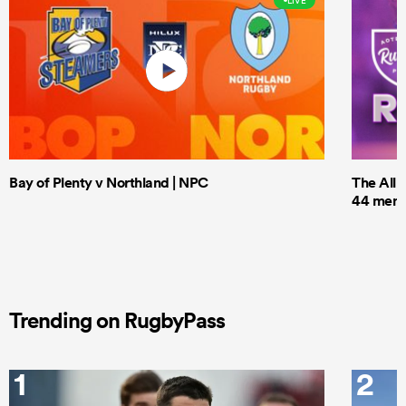
LIVE
Bay of Plenty v Northland | NPC
The All 
44 men t
Trending on RugbyPass
1
2