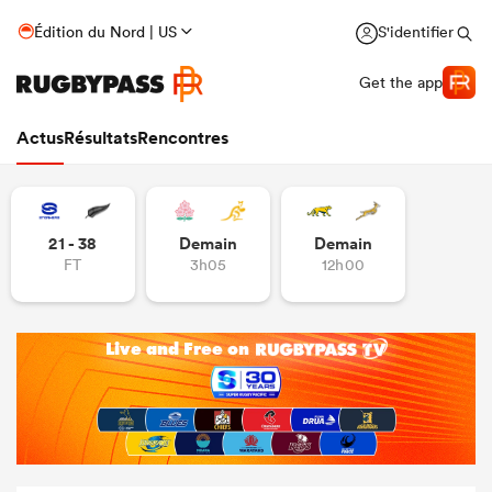
Édition du Nord | US
S'identifier
Get the app
Actus
Résultats
Rencontres
21 - 38
Demain
Demain
FT
3h05
12h00