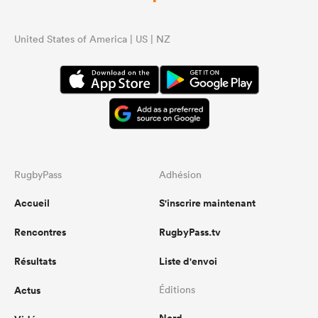
United States of America | US | NZ
RugbyPass
Adhésion
Accueil
S'inscrire maintenant
Rencontres
RugbyPass.tv
Résultats
Liste d'envoi
Actus
Éditions