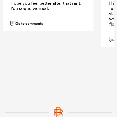
Hope you feel better after that rant.
If i
You sound worried.
turn
slo
wat
Go to comments
flo
122
G
55