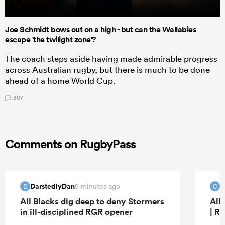
Joe Schmidt bows out on a high - but can the Wallabies
escape 'the twilight zone'?
The coach steps aside having made admirable progress
across Australian rugby, but there is much to be done
ahead of a home World Cup.
307
Comments on RugbyPass
DarstedlyDan
C
9 minutes ago
D
C
All Blacks dig deep to deny Stormers
All
in ill-disciplined RGR opener
| R