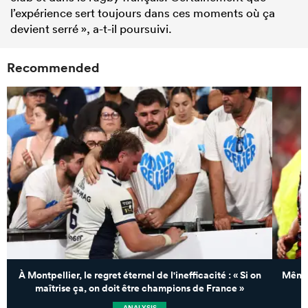
l’expérience sert toujours dans ces moments où ça
devient serré », a-t-il poursuivi.
Recommended
À Montpellier, le regret éternel de l'inefficacité : « Si on
Même 
maîtrise ça, on doit être champions de France »