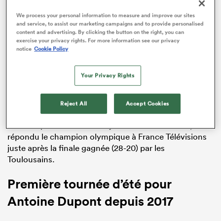
We process your personal information to measure and improve our sites
and service, to assist our marketing campaigns and to provide personalised
ADVERTISEMENT
content and advertising. By clicking the button on the right, you can
exercise your privacy rights. For more information see our privacy
notice
Cookie Policy
Your Privacy Rights
Reject All
Accept Cookies
« Oui, on part lundi avec quelques autres joueurs donc
au aura quand même deux jours de célébration », a
répondu le champion olympique à France Télévisions
juste après la finale gagnée (28-20) par les
Toulousains.
Première tournée d’été pour
Antoine Dupont depuis 2017