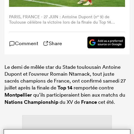
PARIS, FRANCE - 27 JUIN : Antoine Dupont (n° 9) de
Toulouse célèbre la victoire lors de la finale du Top 14
2025/2026 opposant Toulouse à Montpellier au Stade de
France, le 27 juin 2026 à Paris, en France. (Photo : Xavier
Laine/Getty Images)
Comment
Share
Le demi de mêlée star du Stade toulousain Antoine
Dupont et l’ouvreur Romain Ntamack, tout juste
sacrés champions de France, ont confirmé samedi 27
juillet après la finale de
Top 14
remportée contre
Montpellier
qu’ils participeraient bien aux matchs du
Nations Championship
du XV de
France
cet été.