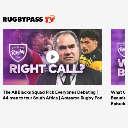
The All Blacks Squad Pick Everyone’s Debating |
What Cri
44 men to tour South Africa | Aotearoa Rugby Pod
Beauden 
Episode 