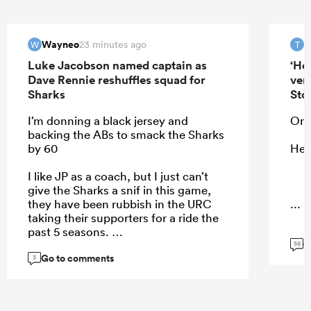
Wayneo
T
23 minutes ago
W
T
Luke Jacobson named captain as
‘He
Dave Rennie reshuffles squad for
ver
Sharks
Sto
I’m donning a black jersey and
On 
backing the ABs to smack the Sharks
by 60
He 
I like JP as a coach, but I just can’t
give the Sharks a snif in this game,
they have been rubbish in the URC
...
taking their supporters for a ride the
past 5 seasons.
G
56
Go to comments
3
...