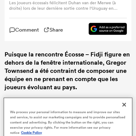
Les joueurs écossais félicitent Duhan van der Merwe (à
droite) lors de leur dernière sortie contre l'Uruguay en
juillet (Photo Ernesto Ryan/Getty Images).
Comment
Share
Puisque la rencontre Écosse – Fidji figure en
dehors de la fenêtre internationale,
Gregor
Townsend
a été contraint de composer une
équipe en ne prenant en compte que les
joueurs évoluant au pays.
Gregor Townsend a effectué neuf changements dans
la composition de l’équipe d’Écosse qui affrontera les
We process your personal information to measure and improve our sites
Fidji samedi, par rapport au XV aligné lors de la
and service, to assist our marketing campaigns and to provide personalised
dernière sortie des siens, cet été.
content and advertising. By clicking the button on the right, you can
exercise your privacy rights. For more information see our privacy
notice
Cookie Policy