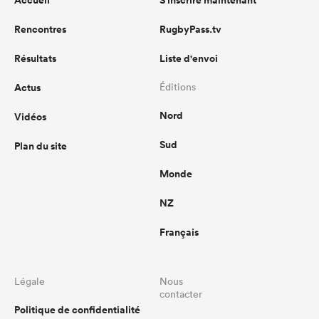
Accueil
S'inscrire maintenant
Rencontres
RugbyPass.tv
Résultats
Liste d'envoi
Actus
Éditions
Nord
Vidéos
Sud
Plan du site
Monde
NZ
Français
Légale
Nous
contacter
Politique de confidentialité