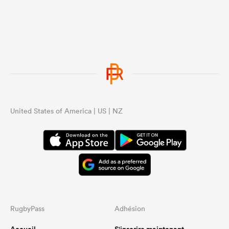
United States of America | US | NZ
RugbyPass
Adhésion