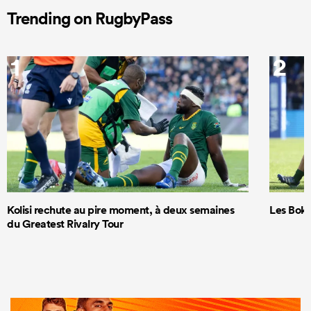
Trending on RugbyPass
1
2
Kolisi rechute au pire moment, à deux semaines
Les Boks
du Greatest Rivalry Tour