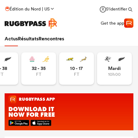
Édition du Nord | US
S'identifier
Get the app
Actus
Résultats
Rencontres
- 38
32 - 35
10 - 17
Mardi
FT
FT
FT
10h00