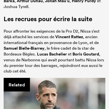
Barka
,
Arthur Duhau
,
Jonah Mau’u
,
Henry Purdy
et
Joshua Tyrell.
Les recrues pour écrire la suite
Pour affronter les exigences de la Pro D2, Nissa s’est
déjà attaché les services de
Vincent Rattez
, ancien
international français en provenance de Lyon, et de
Samuel Bielle-Biarrey
, le frère cadet de la star de
Bordeaux-Bègles.
Lucas Bachelier
et
Boris Goutard
,
venus de Narbonne qui avait pourtant battu Nissa lors
du premier tour des barrages, rejoindront eux aussi le
club cet été.
Related