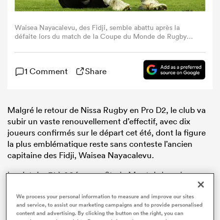
Waisea Nayacalevu, des Fidji, semble abattu après la
défaite lors du match de la Coupe du Monde de Rugby
France 2023 opposant les Fidji à la Géorgie, au Nouveau
Stade de Bordeaux, le 30 septembre 2023 à Bordeaux, en
France. (Photo : Catherine Ivill/Getty Images)
1 Comment
Share
Malgré le retour de Nissa Rugby en Pro D2, le club va
subir un vaste renouvellement d’effectif, avec dix
joueurs confirmés sur le départ cet été, dont la figure
la plus emblématique reste sans conteste l’ancien
capitaine des Fidji, Waisea Nayacalevu.
La victoire 31 à 26 face au Stade Montois lors de
l’access-match le 31 mai a ouvert les portes de la
deuxième division au club azuréen, qui réussit ainsi un
We process your personal information to measure and improve our sites
and service, to assist our marketing campaigns and to provide personalised
retour immédiat après sa relégation de la saison
content and advertising. By clicking the button on the right, you can
précédente. Quelques jours à peine après ce succès