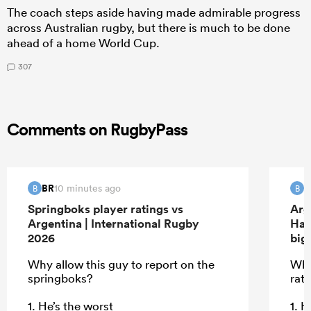
The coach steps aside having made admirable progress
across Australian rugby, but there is much to be done
ahead of a home World Cup.
307
Comments on RugbyPass
BR
B
10 minutes ago
B
B
Springboks player ratings vs
Arg
Argentina | International Rugby
Han
2026
big
Why allow this guy to report on the
Why
springboks?
rat
1. He’s the worst
1. H