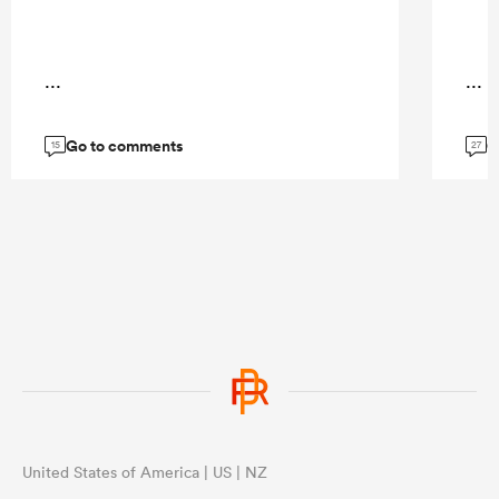
...
...
Go to comments
G
15
27
United States of America | US | NZ