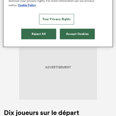
exercise your privacy rights. For more information see our privacy
notice
Cookie Policy
arraché, le club annonçait officiellement les départs,
dessinant les contours d’un groupe profondément
remanié pour affronter les exigences d’une nouvelle
Your Privacy Rights
vie en Pro D2.
Reject All
Accept Cookies
ADVERTISEMENT
Dix joueurs sur le départ