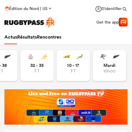
Édition du Nord | US
S'identifier
Get the app
Actus
Résultats
Rencontres
- 38
32 - 35
10 - 17
Mardi
FT
FT
FT
10h00