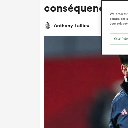
conséquence »
We process y
campaigns an
your privacy
Anthony Tallieu
Your Pri