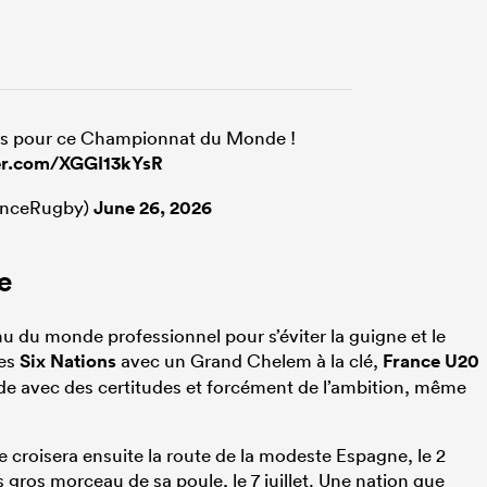
ets pour ce Championnat du Monde !
ter.com/XGGI13kYsR
anceRugby)
June 26, 2026
e
u du monde professionnel pour s’éviter la guigne et le
des
Six Nations
avec un Grand Chelem à la clé,
France U20
 avec des certitudes et forcément de l’ambition, même
e croisera ensuite la route de la modeste Espagne, le 2
plus gros morceau de sa poule, le 7 juillet. Une nation que