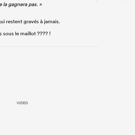
e la gagnera pas. »
ui restent gravés à jamais.
sous le maillot ???? !
VIDEO