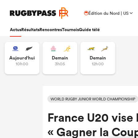
Édition du Nord | US
Actus
Résultats
Rencontres
Tournois
Guide télé
Aujourd'hui
Demain
Demain
10h00
3h05
12h00
WORLD RUGBY JUNIOR WORLD CHAMPIONSHIP
France U20 vise
« Gagner la Cou