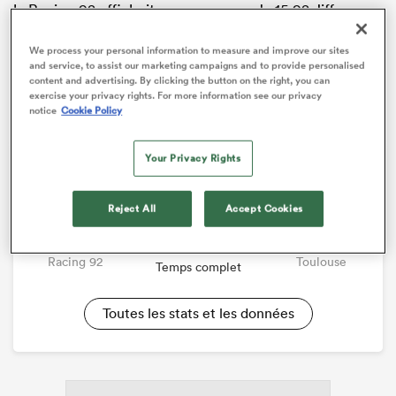
le Racing 92 affichait une moyenne de 15,92 Jiff par
match avant cette ultime journée, alors que le
minimum imposé par la LNR est fixé à 16.
Pour se
We process your personal information to measure and improve our sites
and service, to assist our marketing campaigns and to provide personalised
mettre en règle, Patrice Collazo a finalement fait ses
content and advertising. By clicking the button on the right, you can
calculs et a plié après avoir été plus bravache dans la
exercise your privacy rights. For more information see our privacy
notice
Cookie Policy
semaine
.
Rencontre
Your Privacy Rights
Top 14
31 - 20
Reject All
Accept Cookies
Racing 92
Toulouse
Temps complet
Toutes les stats et les données