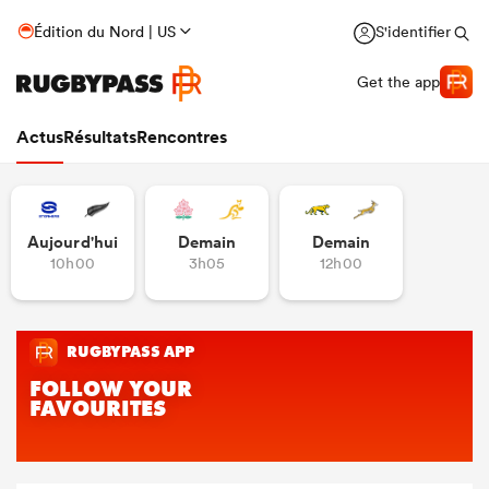
Édition du Nord | US
S'identifier
Get the app
Actus
Résultats
Rencontres
Aujourd'hui
Demain
Demain
10h00
3h05
12h00