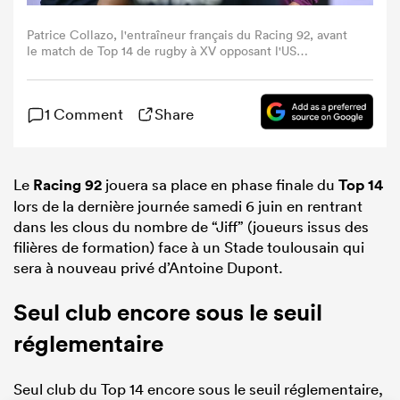
Patrice Collazo, l'entraîneur français du Racing 92, avant
le match de Top 14 de rugby à XV opposant l'US
Montauban au Racing 92 au Stade Sapiac de Montauban,
dans le sud-ouest de la France, le 25 avril 2026. (Photo de
Matthieu RONDEL / AFP via Getty Images)
1 Comment
Share
Le
Racing 92
jouera sa place en phase finale du
Top 14
lors de la dernière journée samedi 6 juin en rentrant
dans les clous du nombre de “Jiff” (joueurs issus des
filières de formation) face à un Stade toulousain qui
sera à nouveau privé d’Antoine Dupont.
Seul club encore sous le seuil
réglementaire
Seul club du Top 14 encore sous le seuil réglementaire,