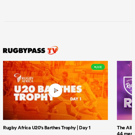
LIVE
Rugby Africa U20's Barthes Trophy | Day 1
The All 
44 men t