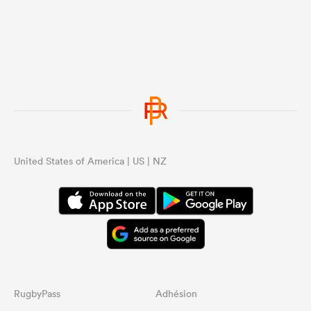
United States of America | US | NZ
RugbyPass
Adhésion