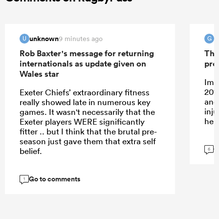
unknown
G
9 minutes ago
U
G
Rob Baxter's message for returning
The
internationals as update given on
pro
Wales star
Ima
201
Exeter Chiefs’ extraordinary fitness
and
really showed late in numerous key
inj
games. It wasn't necessarily that the
her
Exeter players WERE significantly
fitter .. but I think that the brutal pre-
season just gave them that extra self
G
belief.
6
Go to comments
1