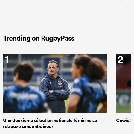
Trending on RugbyPass
1
2
Une deuxième sélection nationale féminine se
Cowie 20
retrouve sans entraîneur