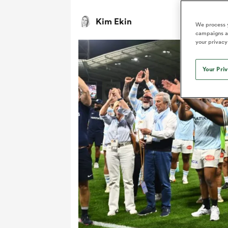
Kim Ekin
We process y
campaigns an
your privacy
Your Pri