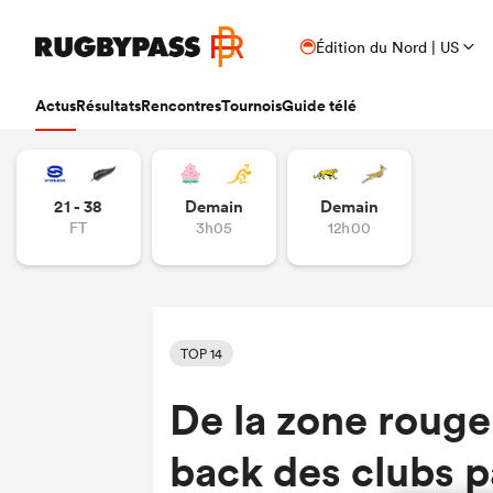
Édition du Nord | US
Actus
Résultats
Rencontres
Tournois
Guide télé
21 - 38
Demain
Demain
FT
3h05
12h00
TOP 14
De la zone rouge 
back des clubs p