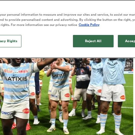
Published: 15 Juin 2026 00:49 PDT
our personal information to measure and improve our sites and service, to assist our ma
d to provide personalised content and advertising. By clicking the button on the right, y
 rights. For more information see our privacy notice
Cookie Policy
vacy Rights
Reject All
Accep