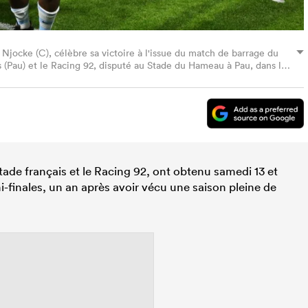
 Njocke (C), célèbre sa victoire à l'issue du match de barrage du
s (Pau) et le Racing 92, disputé au Stade du Hameau à Pau, dans le
to de Gaizka IROZ / AFP via Getty Images)
Stade français et le Racing 92, ont obtenu samedi 13 et
i-finales, un an après avoir vécu une saison pleine de