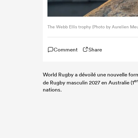
The Webb Ellis trophy (Photo by Aurelien Me
Comment
Share
World Rugby a dévoilé une nouvelle for
er
de Rugby masculin 2027 en Australie (1
nations.