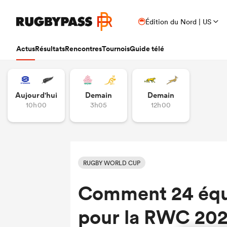
Édition du Nord | US
Actus
Résultats
Rencontres
Tournois
Guide télé
Aujourd'hui
Demain
Demain
10h00
3h05
12h00
RUGBY WORLD CUP
Comment 24 équi
pour la RWC 2027