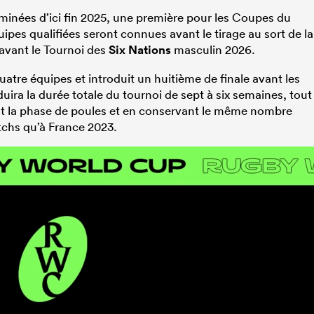
erminées d’ici fin 2025, une première pour les Coupes du
es qualifiées seront connues avant le tirage au sort de la
vant le Tournoi des
Six Nations
masculin 2026.
atre équipes et introduit un huitième de finale avant les
duira la durée totale du tournoi de sept à six semaines, tout
t la phase de poules et en conservant le même nombre
tchs qu’à France 2023.