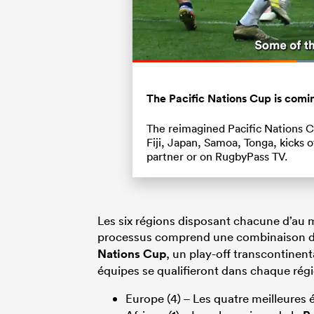
Current
0:19
/
Duration
0:50
Pause
Unmute
Time
The Pacific Nations Cup is comin
The reimagined Pacific Nations C
Fiji, Japan, Samoa, Tonga, kicks o
partner or on RugbyPass TV.
Les six régions disposant chacune d’au m
processus comprend une combinaison de 
Nations Cup
, un play-off transcontinent
équipes se qualifieront dans chaque régi
Europe (4) – Les quatre meilleures