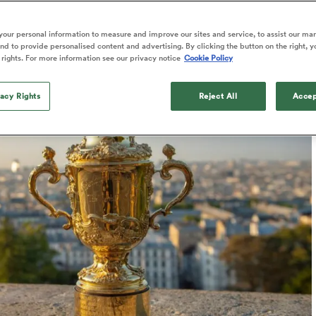
Published: 13 Août 2024 08:12 PDT
our personal information to measure and improve our sites and service, to assist our ma
Updated: 13 August 2024 08:53 PDT
d to provide personalised content and advertising. By clicking the button on the right, y
 rights. For more information see our privacy notice
Cookie Policy
vacy Rights
Reject All
Accep