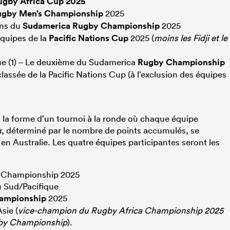
ugby Africa Cup 2025
ugby Men’s Championship
2025
ons du
Sudamerica Rugby Championship
2025
 équipes de la
Pacific Nations Cup
2025 (
moins les Fidji et le
ue (1) – Le deuxième du Sudamerica
Rugby Championship
classée de la Pacific Nations Cup (à l’exclusion des équipes
a la forme d’un tournoi à la ronde où chaque équipe
ur, déterminé par le nombre de points accumulés, se
n Australie. Les quatre équipes participantes seront les
y Championship 2025
 Sud/Pacifique
ampionship
2025
sie (
vice-champion du Rugby Africa Championship 2025
gby Championship
).