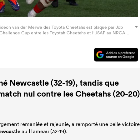
on van der Merwe des Toyota Cheetahs est plaqué par Job
 Challenge Cup entre les Toyotah Cheetahs et l'USAP au NRCA
ys-Bas. (Photo Dean Mouhtaropoulos/Getty Images)
né Newcastle (32-19), tandis que
atch nul contre les Cheetahs (20-20)
rgement remaniée et rajeunie, a remporté une belle victoire
ewcastle
au Hameau (32-19).