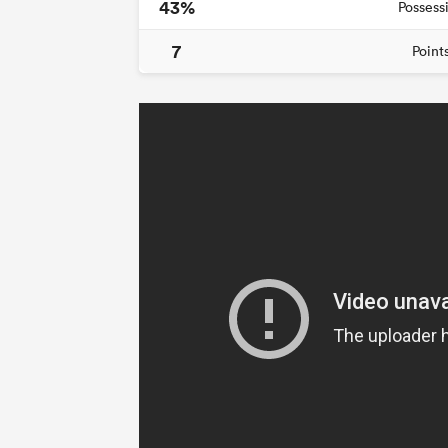
43%
Possess
7
Point