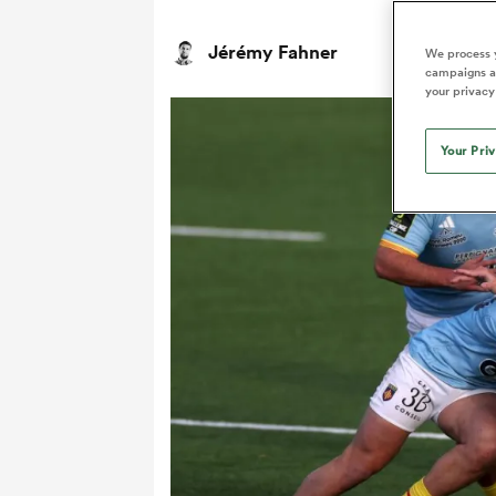
Jérémy Fahner
We process y
campaigns an
your privacy
Your Pri