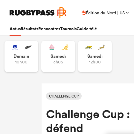
Édition du Nord | US
Actus
Résultats
Rencontres
Tournois
Guide télé
Demain
Samedi
Samedi
10h00
3h05
12h00
CHALLENGE CUP
Challenge Cup : 
défend