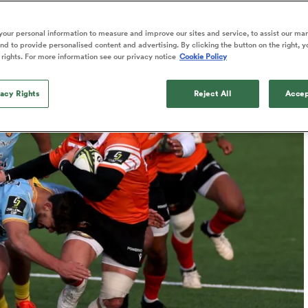
Published: 8 Décembre 2024 07:15 PST
our personal information to measure and improve our sites and service, to assist our ma
Updated: 8 December 2024 10:16 PST
d to provide personalised content and advertising. By clicking the button on the right, y
 rights. For more information see our privacy notice
Cookie Policy
vacy Rights
Reject All
Accep