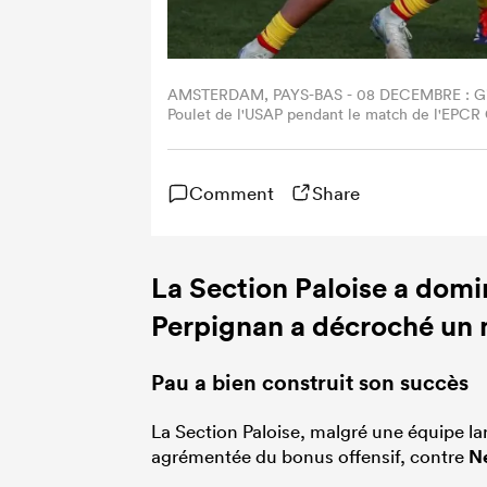
AMSTERDAM, PAYS-BAS - 08 DECEMBRE : Gide
Poulet de l'USAP pendant le match de l'EPCR
Stadium le 8 décembre 2024 à Amsterdam, Pa
Comment
Share
La Section Paloise a domi
Perpignan
a décroché un m
Pau a bien construit son succès
La Section Paloise, malgré une équipe la
agrémentée du bonus offensif, contre
N