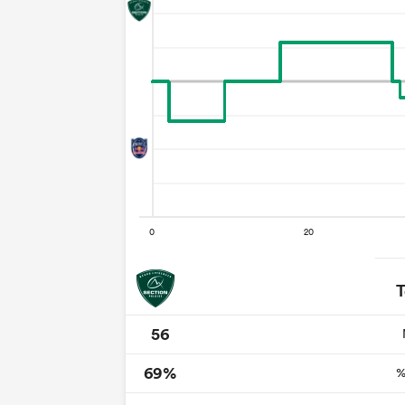
T
56
69%
%