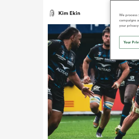
Kim Ekin
We process y
campaigns an
your privacy
Your Pri