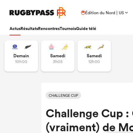
Édition du Nord | US
Actus
Résultats
Rencontres
Tournois
Guide télé
Demain
Samedi
Samedi
10h00
3h05
12h00
CHALLENGE CUP
Challenge Cup : 
(vraiment) de Mo