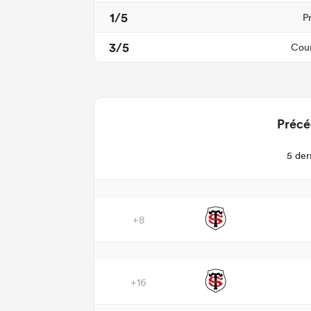
1/5
P
3/5
Cour
Précé
5 der
+8
+16