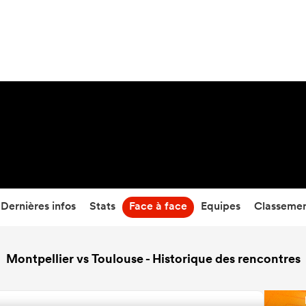
22
-
29
Temps écoulé
Dernières infos
Stats
Face à face
Equipes
Classeme
Montpellier vs Toulouse - Historique des rencontres