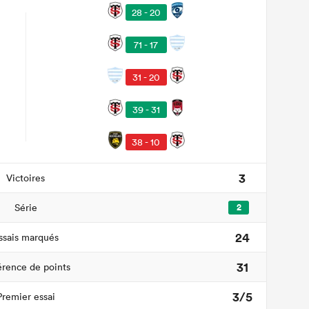
28 - 20
71 - 17
31 - 20
39 - 31
38 - 10
3
Victoires
Série
2
24
ssais marqués
31
érence de points
3/5
Premier essai