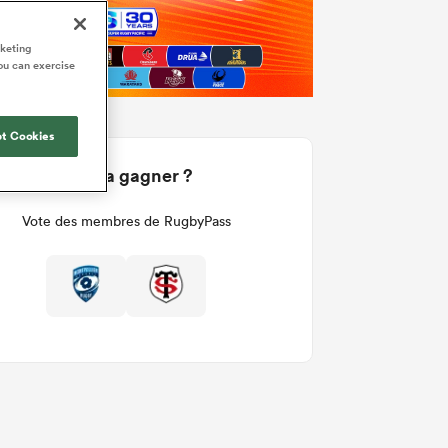
rketing
ou can exercise
t Cookies
Qui va gagner ?
Vote des membres de RugbyPass