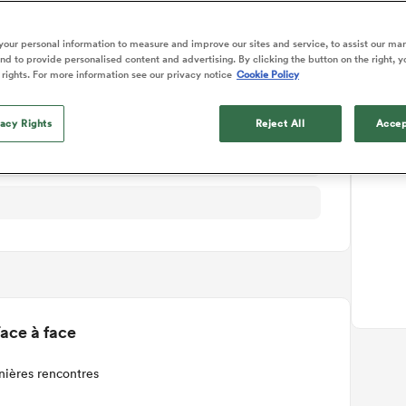
ails du match
our personal information to measure and improve our sites and service, to assist our ma
d to provide personalised content and advertising. By clicking the button on the right, y
 rights. For more information see our privacy notice
Cookie Policy
vacy Rights
Reject All
Accep
ace à face
nières rencontres