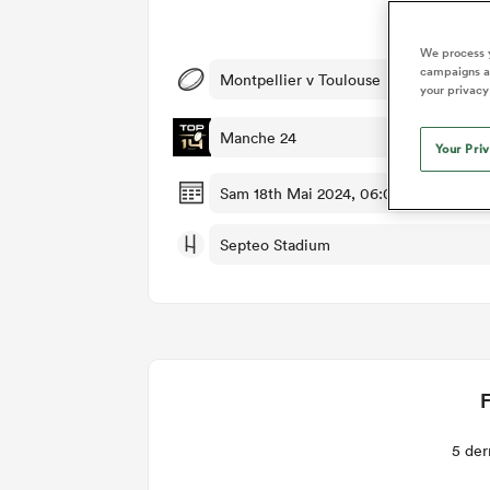
Dét
We process y
campaigns an
Montpellier v Toulouse
your privacy
Manche 24
Your Pri
Sam 18th Mai 2024, 06:00am PDT
Septeo Stadium
F
5 der