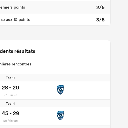
2/5
remiers points
3/5
se aux 10 points
dents résultats
nières rencontres
Top 14
28 - 20
27 Jun 26
Top 14
45 - 29
28 Mar 26