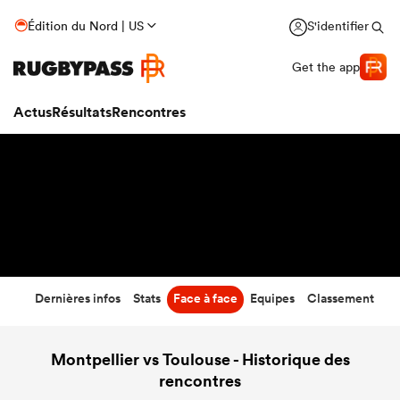
11
-
20
Édition du Nord | US
S'identifier
Temps écoulé
Get the app
Actus
Résultats
Rencontres
Dernières infos
Stats
Face à face
Equipes
Classement
Montpellier vs Toulouse - Historique des
rencontres