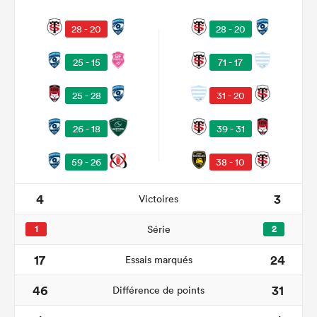
28 - 20
28 - 20
25 - 15
71 - 17
25 - 28
31 - 20
26 - 18
39 - 31
38 - 10
59 - 26
4
3
Victoires
1
Série
2
17
24
Essais marqués
46
31
Différence de points