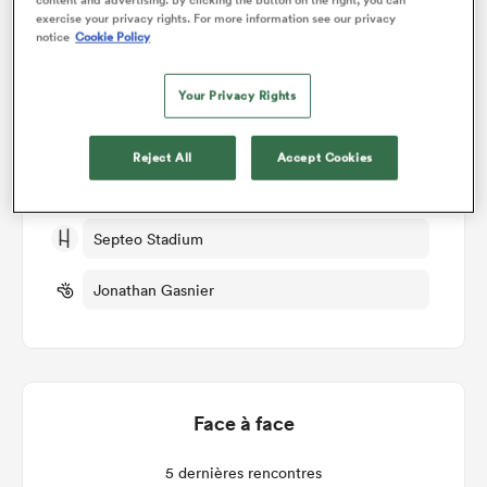
Détails du match
exercise your privacy rights. For more information see our privacy
notice
Cookie Policy
Montpellier v Toulouse
Your Privacy Rights
Manche 3
Reject All
Accept Cookies
Sam 21st Septembre 2024, 05:30am PDT
Septeo Stadium
Jonathan Gasnier
Face à face
5 dernières rencontres