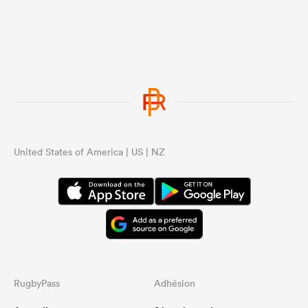
United States of America | US | NZ
RugbyPass
Adhésion