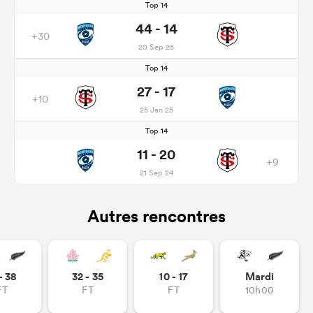
Top 14
44 - 14
+30
20 Sep 25
Top 14
27 - 17
+10
25 Jan 25
Top 14
11 - 20
+9
21 Sep 24
Autres rencontres
- 38
32 - 35
10 - 17
Mardi
FT
FT
FT
10h00