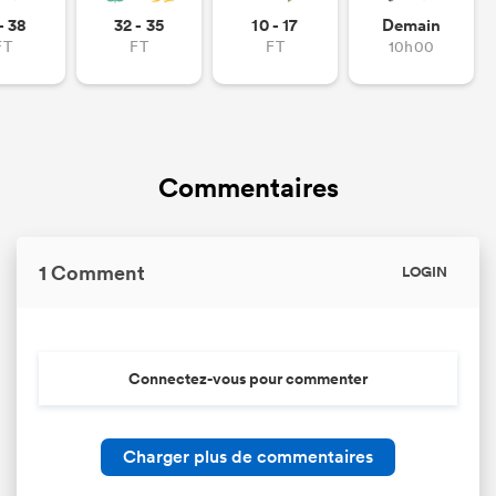
- 38
32 - 35
10 - 17
Demain
FT
FT
FT
10h00
Commentaires
1 Comment
LOGIN
Connectez-vous pour commenter
Charger plus de commentaires