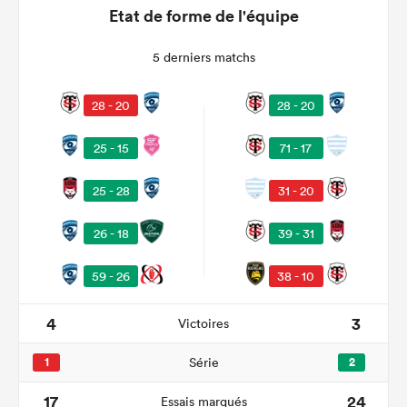
Etat de forme de l'équipe
5 derniers matchs
28 - 20
28 - 20
25 - 15
71 - 17
25 - 28
31 - 20
26 - 18
39 - 31
38 - 10
59 - 26
4
3
Victoires
1
Série
2
17
24
Essais marqués