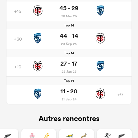
45 - 29
+16
28 Mar 26
Top 14
44 - 14
+30
20 Sep 25
Top 14
27 - 17
+10
25 Jan 25
Top 14
11 - 20
+9
21 Sep 24
Autres rencontres