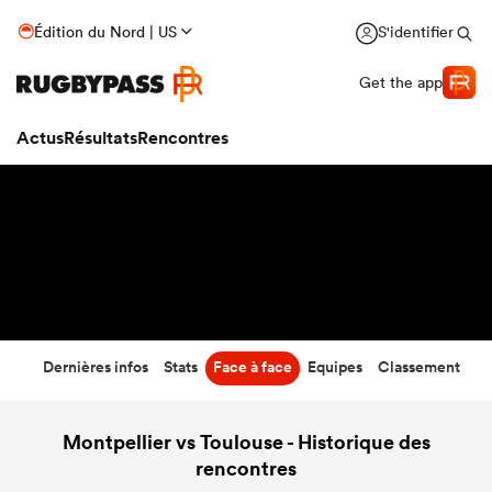
44
-
14
Édition du Nord | US
S'identifier
Temps écoulé
Get the app
Actus
Résultats
Rencontres
Dernières infos
Stats
Face à face
Equipes
Classement
Montpellier vs Toulouse - Historique des
rencontres