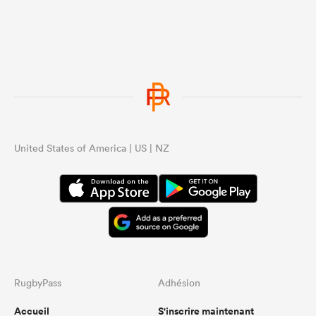
United States of America | US | NZ
RugbyPass
Adhésion
Accueil
S'inscrire maintenant