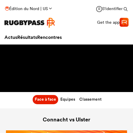
9:30
Édition du Nord | US
S'identifier
27 Déc 26
Get the app
Actus
Résultats
Rencontres
Face à face
Equipes
Classement
Connacht vs Ulster