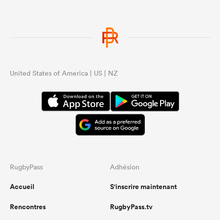
United States of America | US | NZ
RugbyPass
Adhésion
Accueil
S'inscrire maintenant
Rencontres
RugbyPass.tv