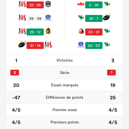
22 - 26
5 - 26
38 - 38
26 - 7
29 - 12
33 - 21
41 - 14
24 - 33
1
3
Victoires
2
Série
1
20
19
Essais marqués
-47
25
Différence de points
4/5
4/5
Premier essai
4/5
4/5
Premiers points