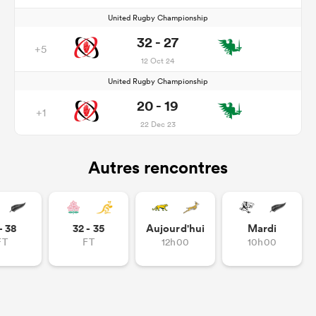
United Rugby Championship
32 - 27
+5
12 Oct 24
United Rugby Championship
20 - 19
+1
22 Dec 23
Autres rencontres
- 38
32 - 35
Aujourd'hui
Mardi
FT
FT
12h00
10h00