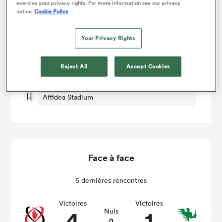
exercise your privacy rights. For more information see our privacy
notice
Cookie Policy
Ulster v Connacht
Your Privacy Rights
Manche 8
Reject All
Accept Cookies
Dim 27th Décembre 2026, 09:30am PST
Affidea Stadium
Face à face
5 dernières rencontres
Victoires
Victoires
4
1
Nuls
0