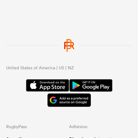
United States of America | US | NZ
RugbyPass
Adhésion