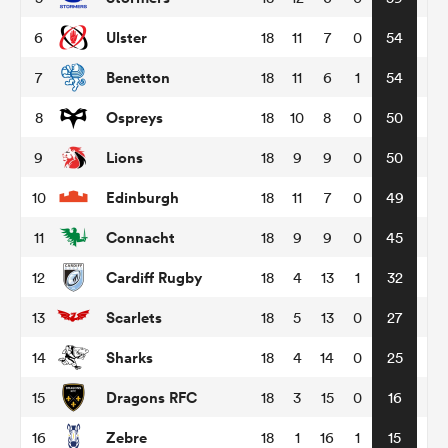
Ulster
6
18
11
7
0
54
Benetton
7
18
11
6
1
54
Ospreys
8
18
10
8
0
50
Lions
9
18
9
9
0
50
Edinburgh
10
18
11
7
0
49
Connacht
11
18
9
9
0
45
Cardiff Rugby
12
18
4
13
1
32
Scarlets
13
18
5
13
0
27
Sharks
14
18
4
14
0
25
Dragons RFC
15
18
3
15
0
16
Zebre
16
18
1
16
1
15