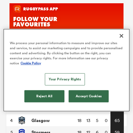
We process your personal information to measure and improve our sites
and service, to assist our marketing campaigns and to provide personalised
content and advertising. By clicking the button on the right, you can
United Rugby Championship
exercise your privacy rights. For more information see our privacy
notice
Cookie Policy
P
W
L
D
Total
Your Privacy Rights
Munster
1
18
13
4
1
68
Bulls
2
18
13
5
0
66
Reject All
Accept Cookies
Leinster
3
18
13
5
0
65
Glasgow
4
18
13
5
0
65
Stormers
5
18
12
6
0
59