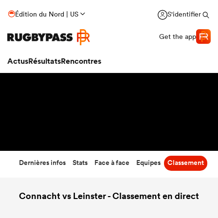
22
-
24
Édition du Nord | US
S'identifier
Temps écoulé
Get the app
Actus
Résultats
Rencontres
Dernières infos
Stats
Face à face
Equipes
Classement
Connacht vs Leinster - Classement en direct