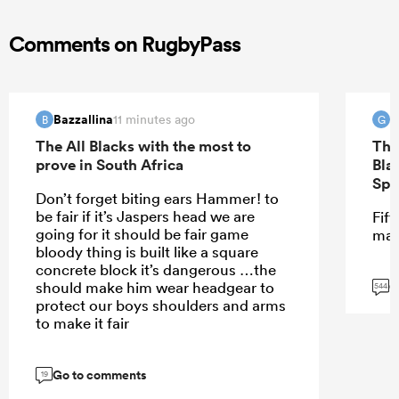
Comments on RugbyPass
Bazzallina
G
11 minutes ago
B
G
The All Blacks with the most to
The
prove in South Africa
Bla
Spr
Don’t forget biting ears Hammer! to
be fair if it’s Jaspers head we are
Fift
going for it should be fair game
mar
bloody thing is built like a square
concrete block it’s dangerous …the
G
should make him wear headgear to
544
protect our boys shoulders and arms
to make it fair
Go to comments
19