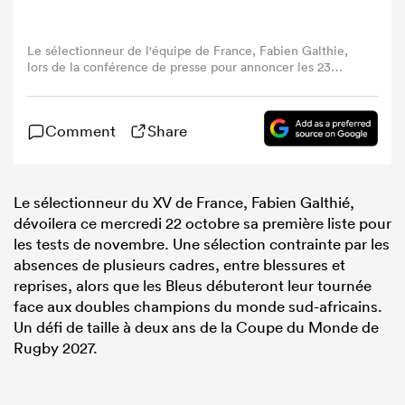
Le sélectionneur de l'équipe de France, Fabien Galthie,
lors de la conférence de presse pour annoncer les 23
joueurs retenus pour le dernier match du Tournoi des Six
Nations 2025 entre la France et l'Ecosse, à Paris le 13
mars 2025. (Photo by JULIEN DE ROSA / AFP) (Photo by
Comment
Share
JULIEN DE ROSA/AFP via Getty Images)
Le sélectionneur du XV de France, Fabien Galthié,
dévoilera ce mercredi 22 octobre sa première liste pour
les tests de novembre. Une sélection contrainte par les
absences de plusieurs cadres, entre blessures et
reprises, alors que les Bleus débuteront leur tournée
face aux doubles champions du monde sud-africains.
Un défi de taille à deux ans de la Coupe du Monde de
Rugby 2027.