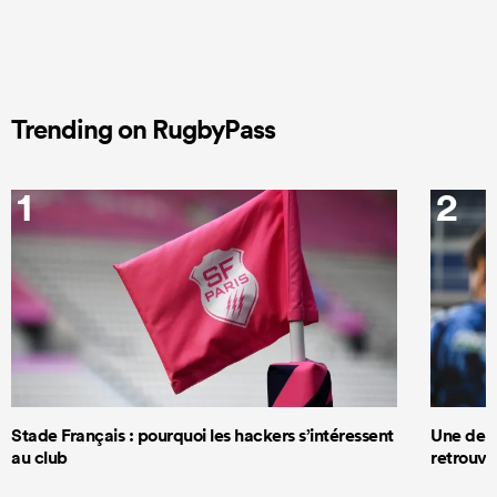
Trending on RugbyPass
1
2
Stade Français : pourquoi les hackers s’intéressent
Une deux
au club
retrouve