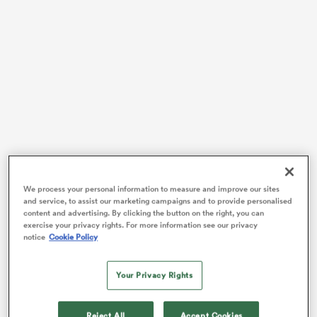
We process your personal information to measure and improve our sites
and service, to assist our marketing campaigns and to provide personalised
content and advertising. By clicking the button on the right, you can
Rencontre
exercise your privacy rights. For more information see our privacy
Internationals
notice
Cookie Policy
17 - 32
Your Privacy Rights
France
South Africa
Temps complet
Reject All
Accept Cookies