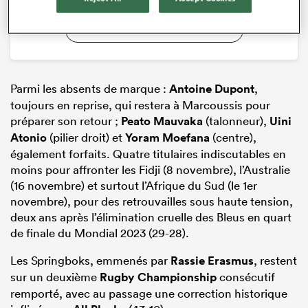
Toutes les stats et les données
Parmi les absents de marque :
Antoine Dupont
,
toujours en reprise, qui restera à Marcoussis pour
préparer son retour ;
Peato Mauvaka
(talonneur),
Uini
Atonio
(pilier droit) et
Yoram Moefana
(centre),
également forfaits. Quatre titulaires indiscutables en
moins pour affronter les Fidji (8 novembre), l’Australie
(16 novembre) et surtout l’Afrique du Sud (le 1er
novembre), pour des retrouvailles sous haute tension,
deux ans après l’élimination cruelle des Bleus en quart
de finale du Mondial 2023 (29-28).
Les Springboks, emmenés par
Rassie Erasmus
, restent
sur un deuxième
Rugby Championship
consécutif
remporté, avec au passage une correction historique