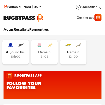
Édition du Nord | US
S'identifier
Get the app
Actus
Résultats
Rencontres
Aujourd'hui
Demain
Demain
10h00
3h05
12h00