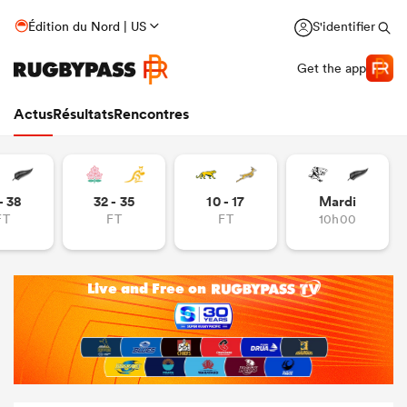
Édition du Nord | US
S'identifier
Get the app
Actus
Résultats
Rencontres
- 38
32 - 35
10 - 17
Mardi
FT
FT
FT
10h00