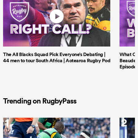
The All Blacks Squad Pick Everyone’s Debating |
What Cri
44 men to tour South Africa | Aotearoa Rugby Pod
Beauden 
Episode 
Trending on RugbyPass
1
2