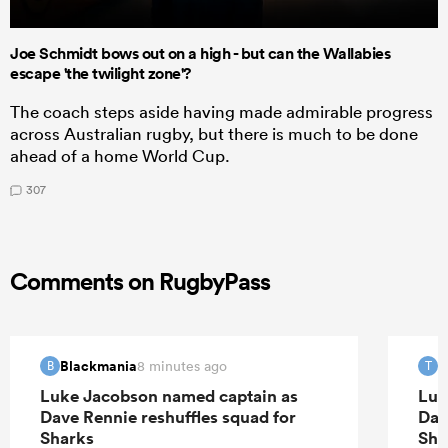
Joe Schmidt bows out on a high - but can the Wallabies
escape 'the twilight zone'?
The coach steps aside having made admirable progress
across Australian rugby, but there is much to be done
ahead of a home World Cup.
307
Comments on RugbyPass
Blackmania
T
8 minutes ago
B
T
Luke Jacobson named captain as
Luk
Dave Rennie reshuffles squad for
Dav
Sharks
Sha