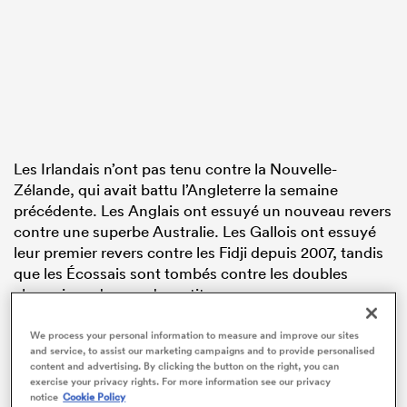
Les Irlandais n’ont pas tenu contre la Nouvelle-
Zélande, qui avait battu l’Angleterre la semaine
précédente. Les Anglais ont essuyé un nouveau revers
contre une superbe Australie. Les Gallois ont essuyé
leur premier revers contre les Fidji depuis 2007, tandis
que les Écossais sont tombés contre les doubles
champions du monde en titre.
We process your personal information to measure and improve our sites
A weekend for southern hemisphere rugby 🤯
#rugby
and service, to assist our marketing campaigns and to provide personalised
#AutumnNations
pic.twitter.com/6imqLSAog3
content and advertising. By clicking the button on the right, you can
exercise your privacy rights. For more information see our privacy
notice
Cookie Policy
— RugbyPass (@RugbyPass)
November 10, 2024