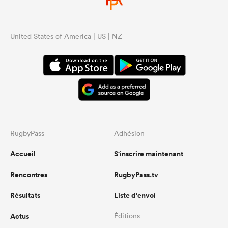
United States of America | US | NZ
RugbyPass
Adhésion
Accueil
S'inscrire maintenant
Rencontres
RugbyPass.tv
Résultats
Liste d'envoi
Actus
Éditions