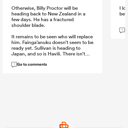
Otherwise, Billy Proctor will be
I lo
heading back to New Zealand in a
bet
few days. He has a fractured
shoulder blade.
G
7
It remains to be seen who will replace
him. Fainga’anuku doesn’t seem to be
ready yet. Sullivan is heading to
Japan, and so is Havili. There isn’t
much depth left at centre.
Go to comments
7
...