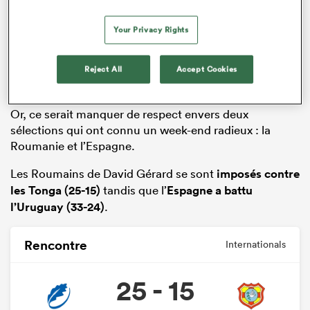
Your Privacy Rights
Face à ces défaites des nations majeures de
l’hémisphère nord, il serait facile de considérer que
l’hémisphère nord a passé un week-end
Reject All
Accept Cookies
catastrophique.
Or, ce serait manquer de respect envers deux
sélections qui ont connu un week-end radieux : la
Roumanie et l’Espagne.
Les Roumains de David Gérard se sont
imposés contre
les Tonga (25-15)
tandis que l’
Espagne a battu
l’Uruguay (33-24)
.
Rencontre
Internationals
25 - 15