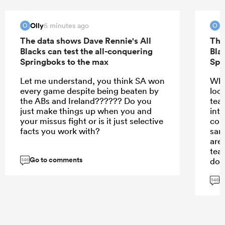
Olly
O
5 minutes ago
O
O
The data shows Dave Rennie's All
The
Blacks can test the all-conquering
Bla
Springboks to the max
Spr
Let me understand, you think SA won
Whe
every game despite being beaten by
loo
the ABs and Ireland?????? Do you
tea
just make things up when you and
int
your missus fight or is it just selective
con
facts you work with?
sam
are 
tea
Go to comments
dom
546
pla
G
cha
546
pers
tea
The
Wall