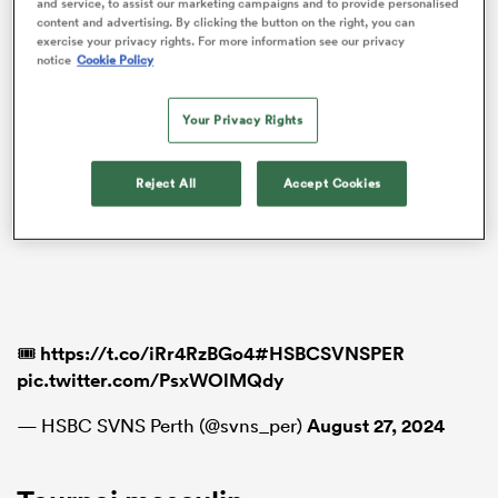
and service, to assist our marketing campaigns and to provide personalised
content and advertising. By clicking the button on the right, you can
exercise your privacy rights. For more information see our privacy
notice
Cookie Policy
Your Privacy Rights
Reject All
Accept Cookies
🎟️
https://t.co/iRr4RzBGo4
#HSBCSVNSPER
pic.twitter.com/PsxWOlMQdy
— HSBC SVNS Perth (@svns_per)
August 27, 2024