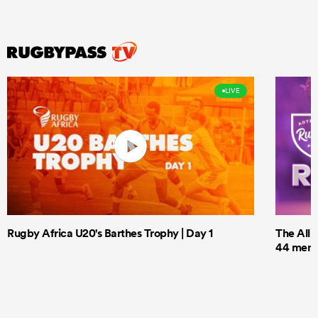
LIVE
Rugby Africa U20's Barthes Trophy | Day 1
The All 
44 men t