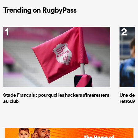
Trending on RugbyPass
1
2
Stade Français : pourquoi les hackers s’intéressent
Une deux
au club
retrouve