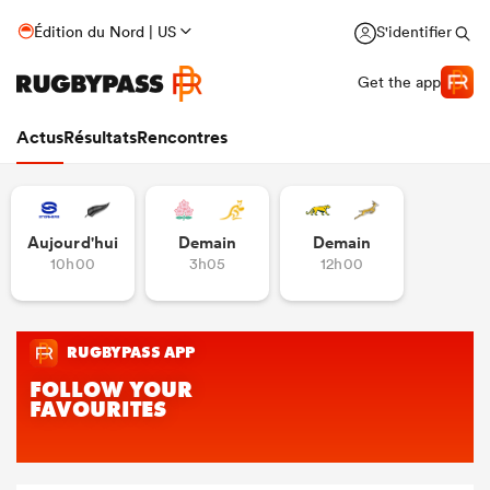
Édition du Nord | US
S'identifier
Get the app
Actus
Résultats
Rencontres
Aujourd'hui
Demain
Demain
10h00
3h05
12h00