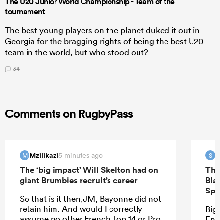
The U20 Junior World Championship - Team of the
tournament
The best young players on the planet duked it out in
Georgia for the bragging rights of being the best U20
team in the world, but who stood out?
34
Comments on RugbyPass
Mzilikazi
S
5 minutes ago
M
S
The ‘big impact’ Will Skelton had on
The
giant Brumbies recruit’s career
Bla
Spr
So that is it then,JM, Bayonne did not
retain him. And would I correctly
Bigg
assume no other French Top 14 or Pro
Eng