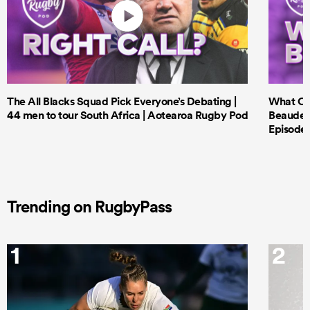
The All Blacks Squad Pick Everyone’s Debating |
What Cri
44 men to tour South Africa | Aotearoa Rugby Pod
Beauden 
Episode 
Trending on RugbyPass
1
2