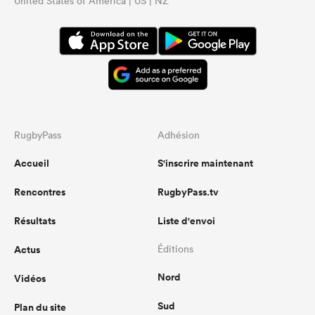
United States of America | US | NZ
RugbyPass
Adhésion
Accueil
S'inscrire maintenant
Rencontres
RugbyPass.tv
Résultats
Liste d'envoi
Actus
Éditions
Nord
Vidéos
Sud
Plan du site