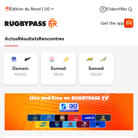
Édition du Nord | US
S'identifier
Get the app
Actus
Résultats
Rencontres
Demain
Samedi
Samedi
10h00
3h05
12h00