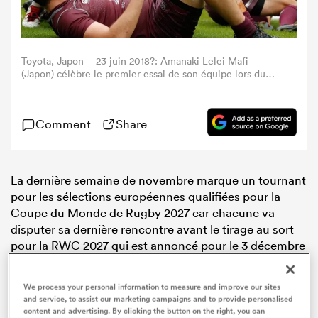
Toyota, Japon – 23 juin 2018?: Amanaki Lelei Mafi
(Japon) célèbre le premier essai de son équipe lors du
match international de rugby entre le Japon et la Géorgie
au Toyota Stadium, à Toyota (Aichi). (Photo Ken
Ishii/Getty Images)
Comment
Share
La dernière semaine de novembre marque un tournant
pour les sélections européennes qualifiées pour la
Coupe du Monde de Rugby 2027 car chacune va
disputer sa dernière rencontre avant le tirage au sort
pour la RWC 2027 qui est annoncé pour le 3 décembre
à Sydney.
We process your personal information to measure and improve our sites
Sur le front des tests d’automne, diffusés sur
and service, to assist our marketing campaigns and to provide personalised
RugbyPass TV
, la Géorgie reçoit le Japon à Tbilissi
content and advertising. By clicking the button on the right, you can