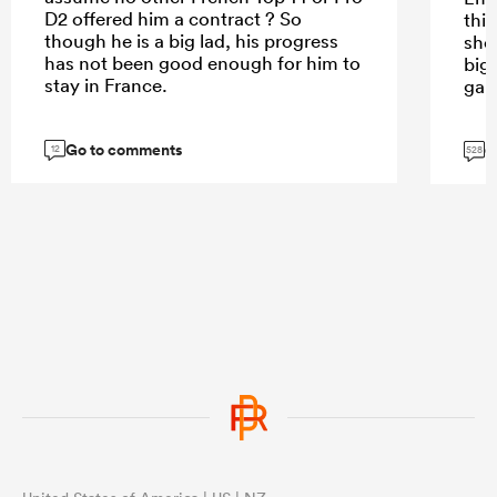
D2 offered him a contract ? So
thin
though he is a big lad, his progress
sho
has not been good enough for him to
big
stay in France.
gam
Go to comments
G
12
528