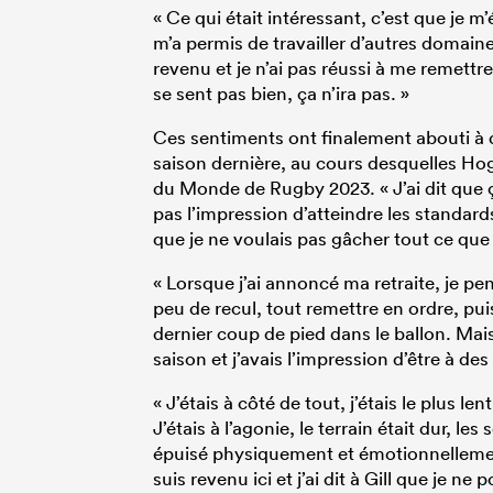
« Ce qui était intéressant, c’est que je m
m’a permis de travailler d’autres domaines
revenu et je n’ai pas réussi à me remet
se sent pas bien, ça n’ira pas. »
Ces sentiments ont finalement abouti à d
saison dernière, au cours desquelles Hog
du Monde de Rugby 2023. « J’ai dit que ç
pas l’impression d’atteindre les standards q
que je ne voulais pas gâcher tout ce que j
« Lorsque j’ai annoncé ma retraite, je p
peu de recul, tout remettre en ordre, pu
dernier coup de pied dans le ballon. Mai
saison et j’avais l’impression d’être à de
« J’étais à côté de tout, j’étais le plus l
J’étais à l’agonie, le terrain était dur, le
épuisé physiquement et émotionnellemen
suis revenu ici et j’ai dit à Gill que je ne