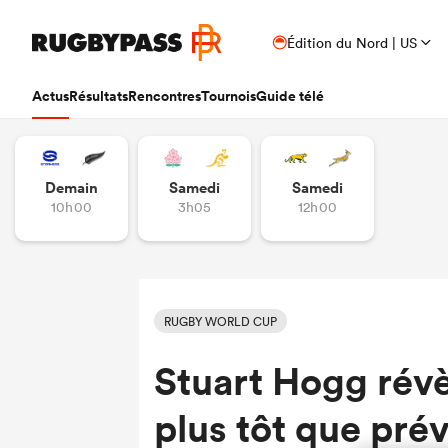
Édition du Nord | US
Actus
Résultats
Rencontres
Tournois
Guide télé
Demain
Samedi
Samedi
10h00
3h05
12h00
RUGBY WORLD CUP
Stuart Hogg révèl
plus tôt que pré