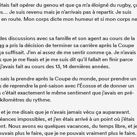
’étais fait opérer du genou et que ça m’a éloigné du rugby, ç
… Je suis revenu mais je n’arrivais pas à repartir. Je suis
tre en route. Mon corps dicte mon humeur et si mon corps n
es discussions avec sa famille et son agent au cours de la
g a pris la décision de terminer sa carrière après la Coupe
a suffisait. J’en ai assez de me sentir comme ça. Je n’avais
ue je me fixais et je me suis dit qu’il fallait en finir parce
’avais fait au cours des 13, 14 dernières années.
ensais la prendre après la Coupe du monde, pour prendre un
is de reprendre la pré-saison avec l’Écosse et de donner un
s c’était exactement le même sentiment que j’avais en pré-
s kilomètres du rythme.
ent et je me disais que je n’avais jamais vécu ça auparavant.
s séances impossibles, et j’en étais arrivé à un point où j’étais
t. Nous avons eu quelques vacances, du temps libre, et j
 pouvais plus le faire, que je ne pouvais vraiment plus le faire.