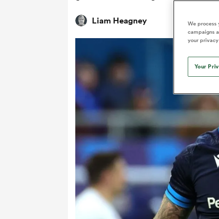
Liam Heagney
We process y
campaigns an
your privacy
Your Pri