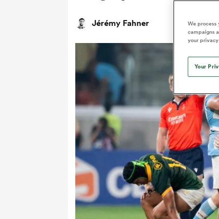
Jérémy Fahner
We process y
campaigns an
your privacy
Your Pri