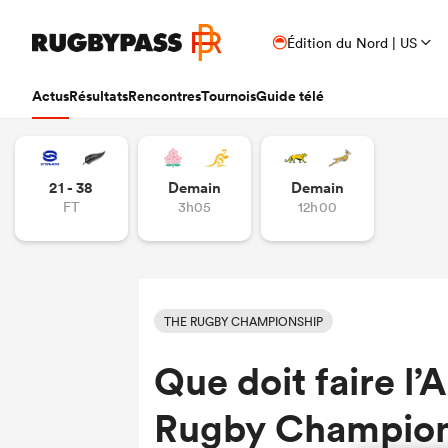
Édition du Nord | US
Actus
Résultats
Rencontres
Tournois
Guide télé
21 - 38
Demain
Demain
FT
3h05
12h00
THE RUGBY CHAMPIONSHIP
Que doit faire l’
Rugby Champion