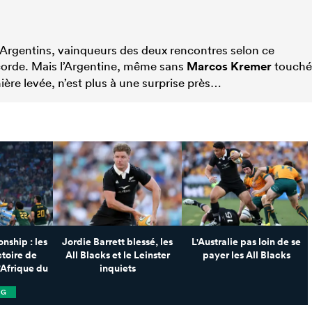
x Argentins, vainqueurs des deux rencontres selon ce
corde. Mais l’Argentine, même sans
Marcos Kremer
touché
ière levée, n’est plus à une surprise près…
ship : les
Jordie Barrett blessé, les
L'Australie pas loin de se
ctoire de
All Blacks et le Leinster
payer les All Blacks
l'Afrique du
inquiets
NG