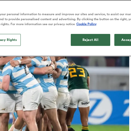
Published: 23 Septembre 2024 05:48 PDT
our personal information to measure and improve our sites and service, to assist our ma
Updated: 18 October 2024 01:10 PDT
d to provide personalised content and advertising. By clicking the button on the right, y
 rights. For more information see our privacy notice
Cookie Policy
vacy Rights
Reject All
Accep