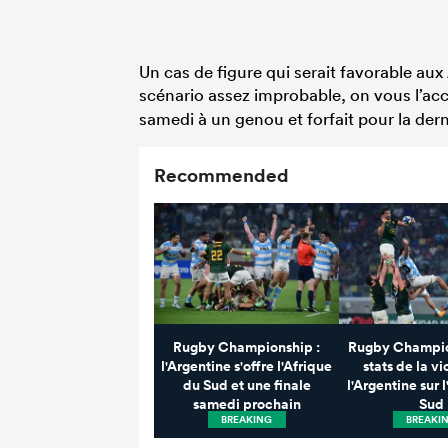
Un cas de figure qui serait favorable au
scénario assez improbable, on vous l’ac
samedi à un genou et forfait pour la dern
Recommended
Rugby Championship :
Rugby Champion
l'Argentine s'offre l'Afrique
stats de la vi
du Sud et une finale
l'Argentine sur 
samedi prochain
Sud
BREAKING
BREAKI