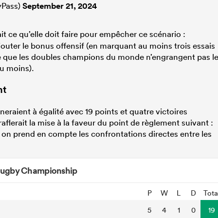
Pass)
September 21, 2024
it ce qu’elle doit faire pour empêcher ce scénario :
outer le bonus offensif (en marquant au moins trois essais
orte que les doubles champions du monde n’engrangent pas l
ou moins).
nt
eraient à égalité avec 19 points et quatre victoires
aflerait la mise à la faveur du point de règlement suivant :
s, on prend en compte les confrontations directes entre les
ugby Championship
P
W
L
D
Tota
5
4
1
0
19