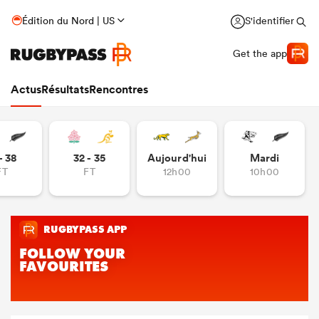
Édition du Nord | US
S'identifier
Get the app
Actus
Résultats
Rencontres
- 38
32 - 35
Aujourd'hui
Mardi
FT
FT
12h00
10h00