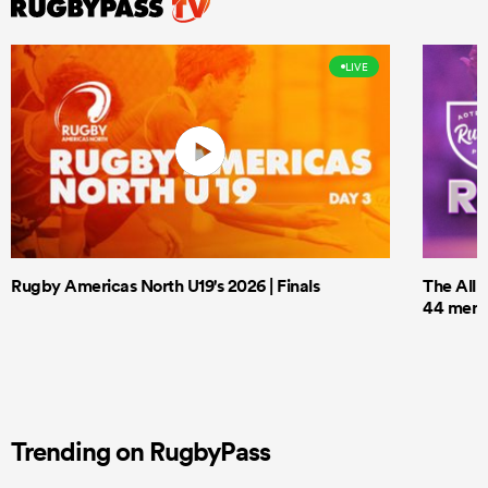
LIVE
Rugby Americas North U19's 2026 | Finals
The All 
44 men t
Trending on RugbyPass