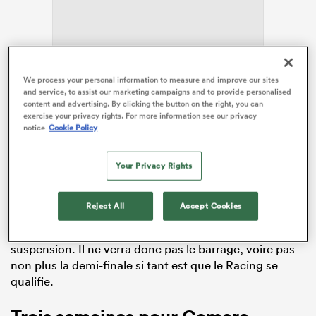
ADVERTISEMENT
We process your personal information to measure and improve our sites
and service, to assist our marketing campaigns and to provide personalised
content and advertising. By clicking the button on the right, you can
exercise your privacy rights. For more information see our privacy
notice
Cookie Policy
Your Privacy Rights
Le troisième-ligne du Racing 92
Fabien Sanconnie
, lui,
Reject All
Accept Cookies
manquera le match de barrage contre
Pau
ce samedi
13 juin après avoir écopé de deux semaines de
suspension. Il ne verra donc pas le barrage, voire pas
non plus la demi-finale si tant est que le Racing se
qualifie.