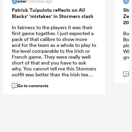
cnw
N
8 minutes ago
C
N
Patrick Tuipulotu reflects on All
Sto
Blacks' 'mistakes' in Stormers clash
Zea
202
In fairness to the players it was their
first game together. I just expected a
Roo
pack of that calibre to show more
Bok
and for the team as a whole to play to
pla
the level comparable to the Irish or
Wie
French game. They were really well
gre
short of that and you have to ask
why. You cannot tell me this Stormers
G
outfit was better than the Irish team. I
19
think the problem may be with the
Go to comments
spine - we clearly missed Codie,
9
Ardie, Roigard, Love and DMac. That
loss of leadership showed.