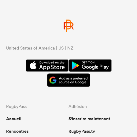
United States of America | US | NZ
RugbyPass
Adhésion
Accueil
S'inscrire maintenant
Rencontres
RugbyPass.tv