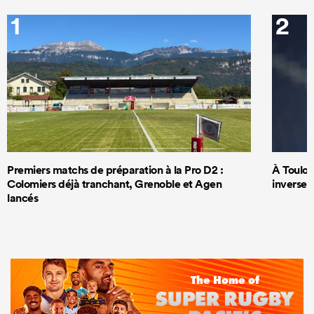
1
2
Premiers matchs de préparation à la Pro D2 :
À Toulous
Colomiers déjà tranchant, Grenoble et Agen
inversem
lancés