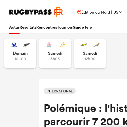
Édition du Nord | US
Actus
Résultats
Rencontres
Tournois
Guide télé
Demain
Samedi
Samedi
10h00
3h05
12h00
INTERNATIONAL
Polémique : l'his
parcourir 7 200 