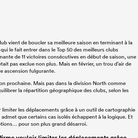
b vient de boucler sa meilleure saison en terminant à la
qui le fait entrer dans le Top 50 des meilleurs clubs
nante de 11 victoires consécutives en début de saison, une
ait pas exclue non plus. Mais en février, un trou d’air de
tte ascension fulgurante.
ison prochaine. Mais pas dans la division North comme
uilibrer la répartition géographique des clubs, selon les
oir limiter les déplacements grâce à un outil de cartographie
 admet que certains cas isolés échappent à la logique. Et
ptions… pour son plus grand désarroi.
affirme vouloir limiter les déplacements grâce