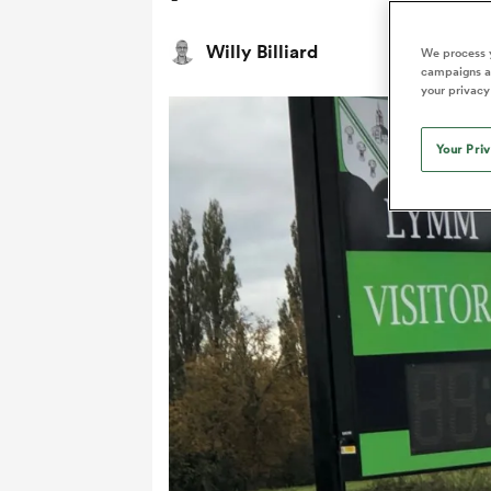
Willy Billiard
We process y
campaigns an
your privacy
Your Pri