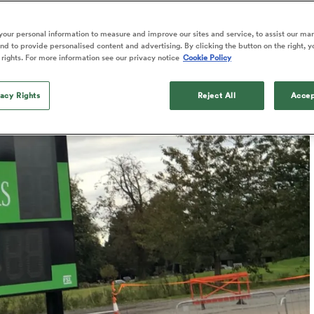
Published: 10 Juin 2025 01:03 PDT
our personal information to measure and improve our sites and service, to assist our ma
Updated: 10 June 2025 01:33 PDT
d to provide personalised content and advertising. By clicking the button on the right, y
 rights. For more information see our privacy notice
Cookie Policy
vacy Rights
Reject All
Accep