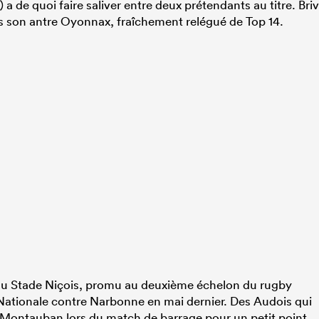
) a de quoi faire saliver entre deux prétendants au titre. Bri
ans son antre Oyonnax, fraîchement relégué de Top 14.
 du Stade Niçois, promu au deuxième échelon du rugby
 Nationale contre Narbonne en mai dernier. Des Audois qui
r Montauban lors du match de barrage pour un petit point