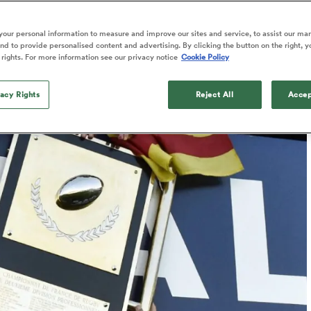
r
our personal information to measure and improve our sites and service, to assist our ma
d to provide personalised content and advertising. By clicking the button on the right, y
 rights. For more information see our privacy notice
Cookie Policy
Published: 28 Août 2024 12:01 PDT
Updated: 4 December 2024 17:44 PST
vacy Rights
Reject All
Accep