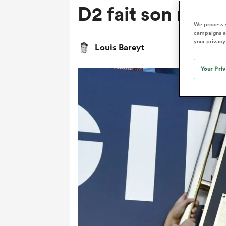
D2 fait son retou
We process y
campaigns an
your privacy
Louis Bareyt
Your Pri