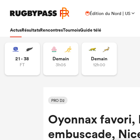
Édition du Nord | US
Actus
Résultats
Rencontres
Tournois
Guide télé
21 - 38
Demain
Demain
FT
3h05
12h00
PRO D2
Oyonnax favori, 
embuscade, Nice 