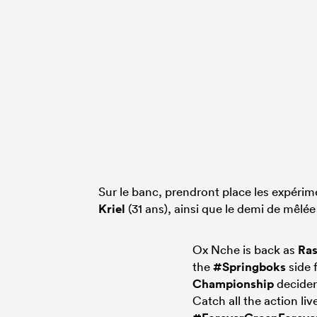
Sur le banc, prendront place les expéri
Kriel
(31 ans), ainsi que le demi de mêlée
Ox Nche is back as
Ras
the
#Springboks
side 
Championship
decider
Catch all the action li