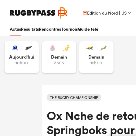
Édition du Nord | US
Actus
Résultats
Rencontres
Tournois
Guide télé
Aujourd'hui
Demain
Demain
10h00
3h05
12h00
THE RUGBY CHAMPIONSHIP
Ox Nche de retou
Springboks pour 