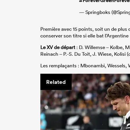
#ForeverGreenForeve
— Springboks (@Sprin
Première avec 15 points, soit un de plus 
conserver son titre si elle bat l’Argenti
Le XV de départ
: D. Willemse – Kolbe, 
Reinach – P.-S. Du Toit, J. Wiese, Kolisi 
Les remplaçants : Mbonambi, Wessels, W.
Related