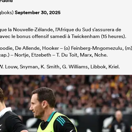
rGold
gboks)
September 30, 2025
que la Nouvelle-Zélande, l’Afrique du Sud s’assurera de
ne avec le bonus offensif samedi à Twickenham (15 heures).
Moodie, De Allende, Hooker – (o) Feinberg-Mngomezulu, (m
(cap.) – Nortje, Etzebeth – T. Du Toit, Marx, Nche.
 Louw, Snyman, K. Smith, G. Williams, Libbok, Kriel.