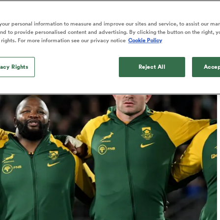
by Championship
our personal information to measure and improve our sites and service, to assist our ma
d to provide personalised content and advertising. By clicking the button on the right, y
 rights. For more information see our privacy notice
Cookie Policy
Published: 30 Septembre 2025 07:48 PDT
vacy Rights
Reject All
Accep