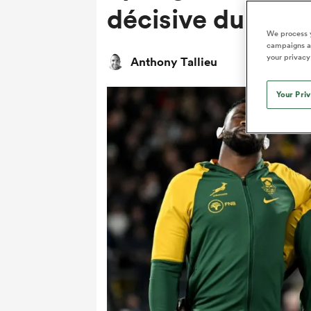
décisive du Rug
We process y
campaigns an
your privacy
Anthony Tallieu
Your Pri