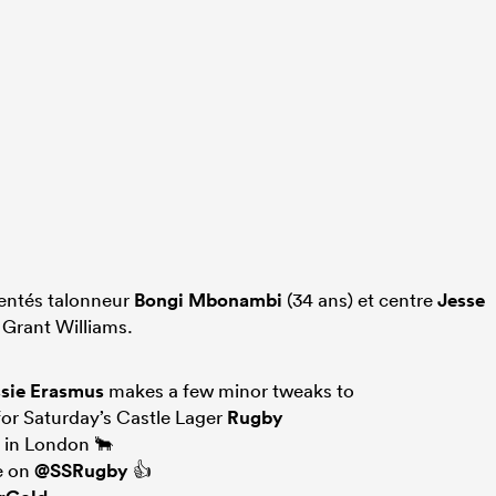
mentés talonneur
Bongi Mbonambi
(34 ans) et centre
Jesse
 Grant Williams.
sie Erasmus
makes a few minor tweaks to
for Saturday’s Castle Lager
Rugby
 in London 🐂
ve on
@SSRugby
👍