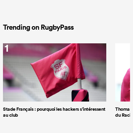
Trending on RugbyPass
1
2
Stade Français : pourquoi les hackers s’intéressent
Thomas R
au club
du Racin