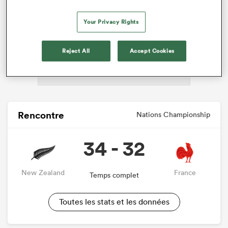
ADVERTISEMENT
Your Privacy Rights
Reject All
Accept Cookies
Rencontre
Nations Championship
34 - 32
New Zealand
France
Temps complet
Toutes les stats et les données