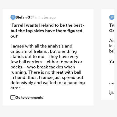
Stefan G
M
37 minutes ago
S
M
'Farrell wants Ireland to be the best -
Two
but the top sides have them figured
Gre
out'
Aaa
laug
I agree with all the analysis and
brin
criticism of Ireland, but one thing
stands out to me—they have very
You,
few ball carriers—either forwards or
backs—who break tackles when
running. There is no threat with ball
in hand; thus, France just spread out
...
defensively and waited for a handling
error.
G
36
Go to comments
51