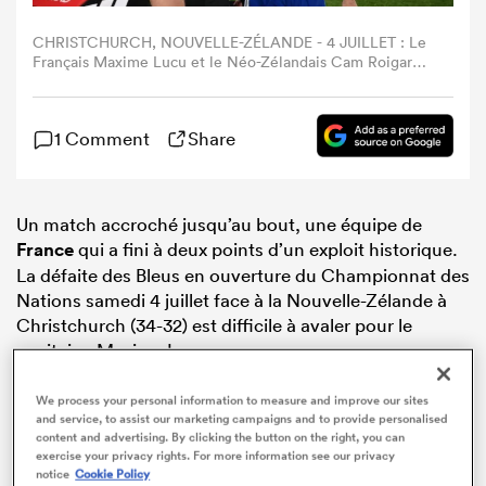
CHRISTCHURCH, NOUVELLE-ZÉLANDE - 4 JUILLET : Le
Français Maxime Lucu et le Néo-Zélandais Cam Roigard
discutent après le match du Nations Championship
opposant les All Blacks néo-zélandais à la France au One
New Zealand Stadium, le 4 juillet 2026 à Christchurch,
1 Comment
Share
en Nouvelle-Zélande. (Photo de Joe Allison - Nations
Championship/Nations Championship via Getty Images)
Un match accroché jusqu’au bout, une équipe de
France
qui a fini à deux points d’un exploit historique.
La défaite des Bleus en ouverture du Championnat des
Nations samedi 4 juillet face à la Nouvelle-Zélande à
Christchurch (34-32) est difficile à avaler pour le
capitaine Maxime Lucu.
We process your personal information to measure and improve our sites
and service, to assist our marketing campaigns and to provide personalised
content and advertising. By clicking the button on the right, you can
exercise your privacy rights. For more information see our privacy
notice
Cookie Policy