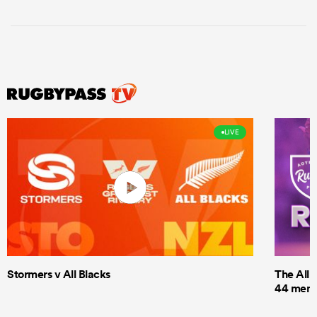
LIVE
Stormers v All Blacks
The All 
44 men t