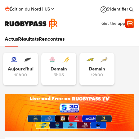
Édition du Nord | US
S'identifier
Get the app
Actus
Résultats
Rencontres
Aujourd'hui
Demain
Demain
10h00
3h05
12h00