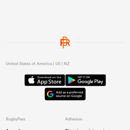
United States of America | US | NZ
RugbyPass
Adhésion