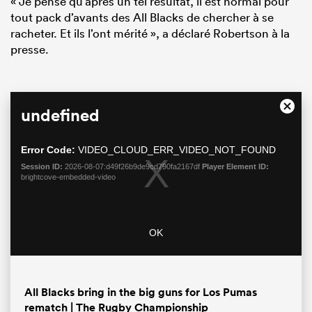
« Je pense qu’après un tel résultat, il est normal pour
tout pack d’avants des All Blacks de chercher à se
racheter. Et ils l’ont mérité », a déclaré Robertson à la
presse.
This
undefined
Close
is
Moda
a
Dialo
modal
Error Code:
VIDEO_CLOUD_ERR_VIDEO_NOT_FOUND
window.
Session ID:
2026-08-07:d49f26b9de9cd790fa2167df
Player Element ID:
brightcove-embedded-video
OK
All Blacks bring in the big guns for Los Pumas
rematch | The Rugby Championship