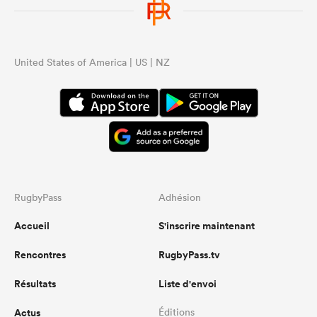
United States of America | US | NZ
RugbyPass
Adhésion
Accueil
S'inscrire maintenant
Rencontres
RugbyPass.tv
Résultats
Liste d'envoi
Actus
Éditions