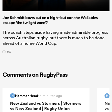
Joe Schmidt bows out on a high - but can the Wallabies
escape 'the twilight zone'?
The coach steps aside having made admirable progress
across Australian rugby, but there is much to be done
ahead of a home World Cup.
307
Comments on RugbyPass
Hammer Head
H
15 minutes ago
H
H
New Zealand vs Stormers | Stormers
New
vs New Zealand | Rugby Union
vs 