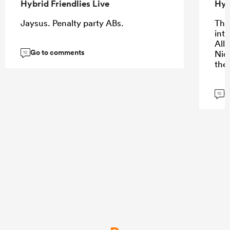
Hybrid Friendlies Live
Hyb
Jaysus. Penalty party ABs.
The 
into
All
Go to comments
Nic
10
the
G
10