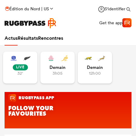
Édition du Nord | US
S'identifier
Get the app
Actus
Résultats
Rencontres
Demain
Demain
LIVE
32'
3h05
12h00