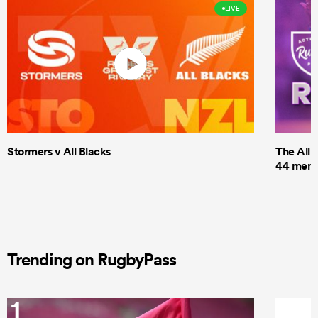
LIVE
Stormers v All Blacks
The All 
44 men t
Trending on RugbyPass
1
2