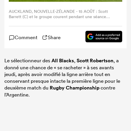
AUCKLAND, NOUVELLE-ZÉLANDE - 15 AOÛT : Scott
Barrett (C) et le groupe courent pendant une séance
d'entraînement des All Blacks de Nouvelle-Zélande à
l'Eden Park le 15 août 2024 à Auckland, Nouvelle-
Zélande. (Photo by Dave Rowland/Getty Images)
Comment
Share
Le sélectionneur des
All Blacks
,
Scott Robertson
, a
donné une chance de « se racheter » à ses avants
jeudi, après avoir modifié la ligne arrière tout en
conservant presque intacte la première ligne pour le
deuxième match du
Rugby Championship
contre
l’Argentine.