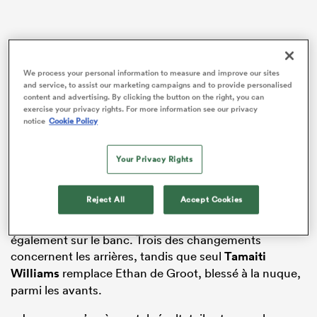
We process your personal information to measure and improve our sites
and service, to assist our marketing campaigns and to provide personalised
content and advertising. By clicking the button on the right, you can
exercise your privacy rights. For more information see our privacy
notice
Cookie Policy
Your Privacy Rights
Robertson a annoncé quatre changements pour la
rencontre de samedi à Auckland, après la défaite
Reject All
Accept Cookies
surprenante de la semaine dernière contre les Pumas à
Wellington (38-30), avec l’ex-capitaine
Sam Cane
également sur le banc. Trois des changements
concernent les arrières, tandis que seul
Tamaiti
Williams
remplace Ethan de Groot, blessé à la nuque,
parmi les avants.