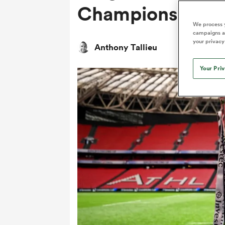
Champions Cup
We process y
campaigns an
your privacy
Anthony Tallieu
Your Pri