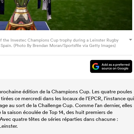
 of the Investec Champions Cup trophy during a Leinster Rugby
 Spain. (Photo By Brendan Moran/Sportsfile via Getty Images)
 prochaine édition de la Champions Cup. Les quatre poules
irées ce mercredi dans les locaux de l’EPCR, l’instance qui
rage au sort de la Challenge Cup. Comme l’an dernier, elles
la saison écoulée de Top 14, des huit premiers de
Avec quatre têtes de séries réparties dans chacune :
Leinster.