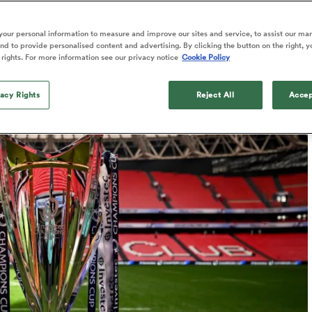
our personal information to measure and improve our sites and service, to assist our ma
d to provide personalised content and advertising. By clicking the button on the right, y
 rights. For more information see our privacy notice
Cookie Policy
Published: 1 Juillet 2026 05:28 PDT
Updated: 2 July 2026 00:36 PDT
vacy Rights
Reject All
Accep