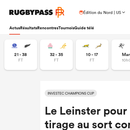
Édition du Nord | US
Actus
Résultats
Rencontres
Tournois
Guide télé
21 - 38
32 - 35
10 - 17
Mar
FT
FT
FT
10h
INVESTEC CHAMPIONS CUP
Le Leinster pour 
tirage au sort c