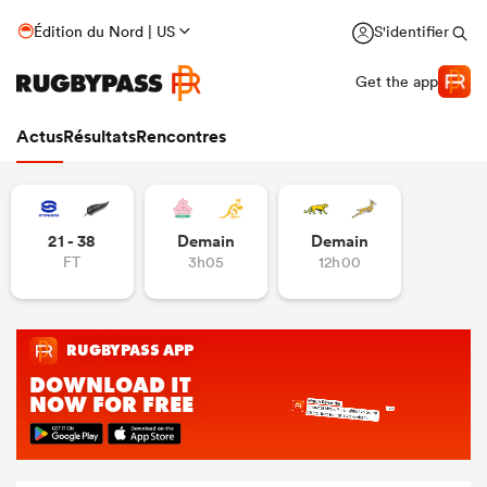
Édition du Nord | US
S'identifier
Get the app
Actus
Résultats
Rencontres
21 - 38
Demain
Demain
FT
3h05
12h00