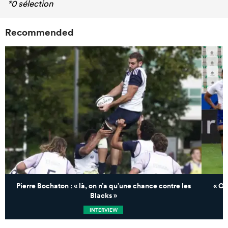
*0 sélection
Recommended
Pierre Bochaton : « là, on n’a qu’une chance contre les
« On
Blacks »
INTERVIEW