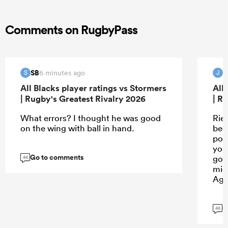
Comments on RugbyPass
SB
6 minutes ago
S
J
All Blacks player ratings vs Stormers
All
| Rugby's Greatest Rivalry 2026
| R
What errors? I thought he was good
Rie
on the wing with ball in hand.
bec
pos
you
Go to comments
goo
46
mid
Agr
G
46