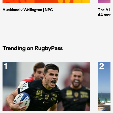
Auckland v Wellington | NPC
The All 
44 men t
Trending on RugbyPass
1
2