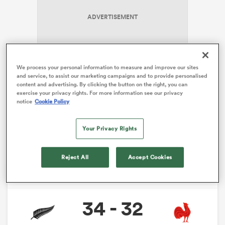
ADVERTISEMENT
We process your personal information to measure and improve our sites
and service, to assist our marketing campaigns and to provide personalised
content and advertising. By clicking the button on the right, you can
exercise your privacy rights. For more information see our privacy
De même c’est une deuxième ligne très jeune qui sera
notice
Cookie Policy
alignée, avec Josh Lord (12 sélections) et Sam Darry (8
sélections), derrière une première ligne très
Your Privacy Rights
expérimentée elle, avec Ethan de Groot, Codie Taylor
et Fletcher Newell, 181 capes à eux trois.
Reject All
Accept Cookies
Rencontre
Nations Championship
34 - 32