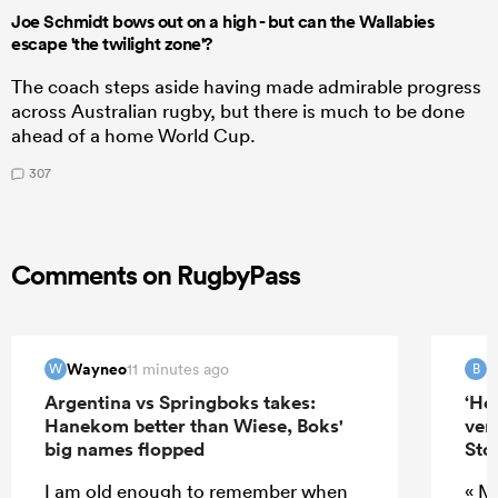
Joe Schmidt bows out on a high - but can the Wallabies
escape 'the twilight zone'?
The coach steps aside having made admirable progress
across Australian rugby, but there is much to be done
ahead of a home World Cup.
307
Comments on RugbyPass
Wayneo
B
11 minutes ago
W
B
Argentina vs Springboks takes:
‘He
Hanekom better than Wiese, Boks'
ver
big names flopped
Sto
I am old enough to remember when
« M