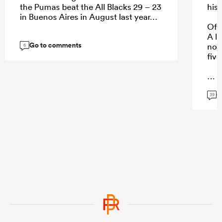
the Pumas beat the All Blacks 29 – 23
his 
in Buenos Aires in August last year…
Of c
A lo
Go to comments
not 
6
five
G
...
39