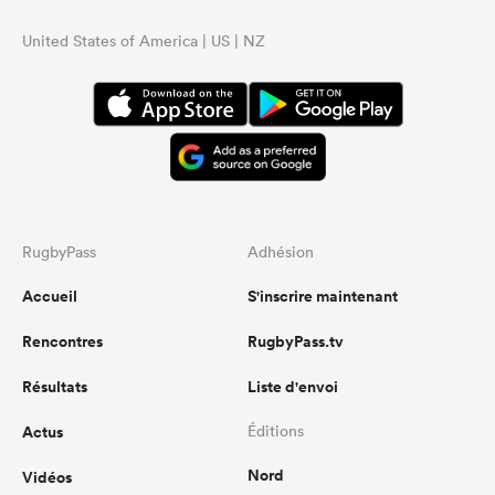
United States of America | US | NZ
RugbyPass
Adhésion
Accueil
S'inscrire maintenant
Rencontres
RugbyPass.tv
Résultats
Liste d'envoi
Actus
Éditions
Nord
Vidéos