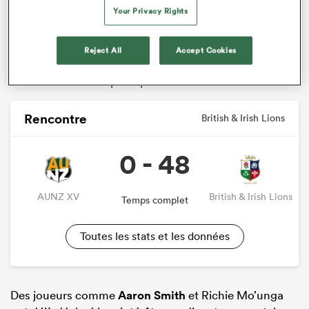
forces pour la première fois depuis les années 1980 à
Your Privacy Rights
l’occasion de cette rencontre à l’Adelaide Oval, dans
deux mois. Rugby
Australia
a annoncé que l’ancien
sélectionneur des
All Blacks
, Ian Foster, avait rejoint le
Reject All
Accept Cookies
staff de l’équipe AUNZ, sans pour autant être confirmé
comme entraîneur principal.
Rencontre
British & Irish Lions
0 - 48
AUNZ XV
British & Irish Lions
Temps complet
Toutes les stats et les données
Des joueurs comme
Aaron Smith
et Richie Mo’unga