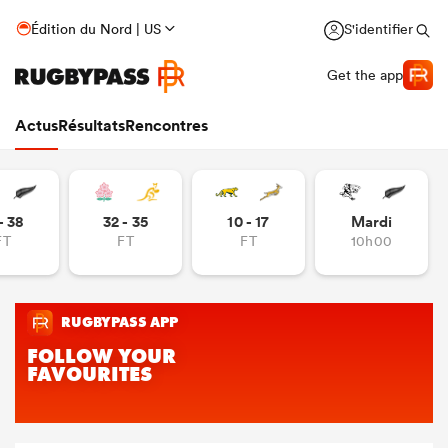
Édition du Nord | US
S'identifier
Get the app
Actus
Résultats
Rencontres
- 38
32 - 35
10 - 17
Mardi
FT
FT
FT
10h00