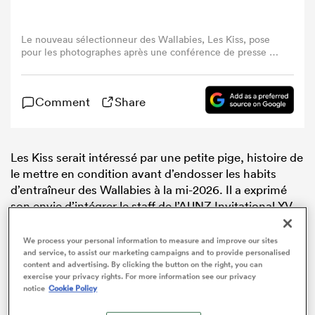
Le nouveau sélectionneur des Wallabies, Les Kiss, pose
pour les photographes après une conférence de presse au
stade Allianz, à Sydney, le 30 avril 2025. (Photo : Saeed
Khan / AFP)
Comment
Share
Les Kiss serait intéressé par une petite pige, histoire de
le mettre en condition avant d’endosser les habits
d’entraîneur des Wallabies à la mi-2026. Il a exprimé
son envie d’intégrer le staff de l’AUNZ Invitational XV,
qui affrontera les
Lions
britanniques et irlandais à
Adélaïde le 12 juillet, soit ce XV de gala composé de
We process your personal information to measure and improve our sites
and service, to assist our marketing campaigns and to provide personalised
joueurs australiens et néo-zélandais. Match que doit
content and advertising. By clicking the button on the right, you can
d’ailleurs arbitrer le Français Pierre Brousset.
exercise your privacy rights. For more information see our privacy
notice
Cookie Policy
L’Australie et la Nouvelle-Zélande vont unir leurs