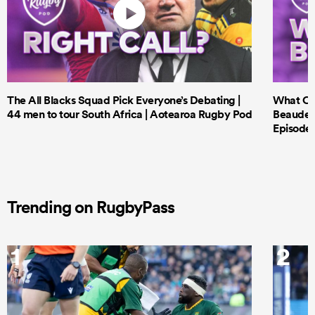
The All Blacks Squad Pick Everyone’s Debating |
What Cri
44 men to tour South Africa | Aotearoa Rugby Pod
Beauden 
Episode 
Trending on RugbyPass
1
2