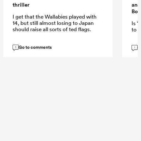
thriller
and
Bok
I get that the Wallabies played with
14, but still almost losing to Japan
Is “
should raise all sorts of ted flags.
to E
Go to comments
G
3
1