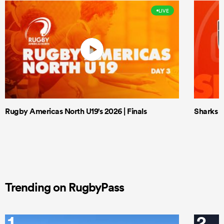
LIVE
Rugby Americas North U19's 2026 | Finals
Sharks X
Trending on RugbyPass
1
2