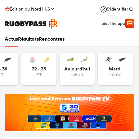
Édition du Nord | US
S'identifier
Get the app
Actus
Résultats
Rencontres
- 38
32 - 35
Aujourd'hui
Mardi
FT
FT
12h00
10h00