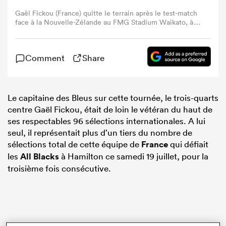
Gaël Fickou (France) quitte le terrain après le test-match
face à la Nouvelle-Zélande au FMG Stadium Waikato, à
Hamilton, le 19 juillet 2025. (Photo : Phil Walter / Getty
Images)
Comment
Share
Le capitaine des Bleus sur cette tournée, le trois-quarts
centre Gaël Fickou, était de loin le vétéran du haut de
ses respectables 96 sélections internationales. A lui
seul, il représentait plus d’un tiers du nombre de
sélections total de cette équipe de
France
qui défiait
les
All Blacks
à Hamilton ce samedi 19 juillet, pour la
troisième fois consécutive.