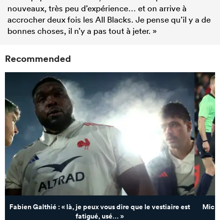
nouveaux, très peu d’expérience… et on arrive à
accrocher deux fois les All Blacks. Je pense qu’il y a de
bonnes choses, il n’y a pas tout à jeter. »
Recommended
Fabien Galthié : « là, je peux vous dire que le vestiaire est
Mickaë
fatigué, usé… »