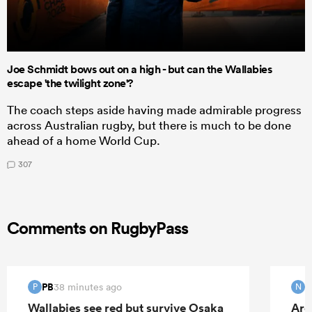
Joe Schmidt bows out on a high - but can the Wallabies
escape 'the twilight zone'?
The coach steps aside having made admirable progress
across Australian rugby, but there is much to be done
ahead of a home World Cup.
307
Comments on RugbyPass
PB
38 minutes ago
P
N
Wallabies see red but survive Osaka
Arg