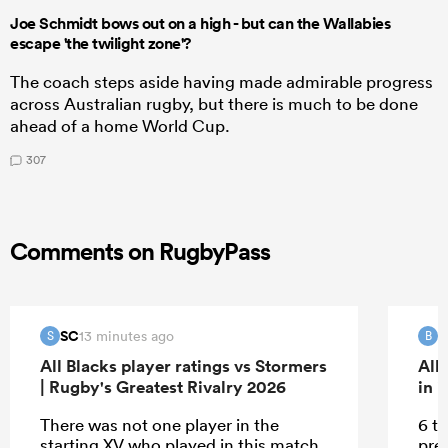
Joe Schmidt bows out on a high - but can the Wallabies
escape 'the twilight zone'?
The coach steps aside having made admirable progress
across Australian rugby, but there is much to be done
ahead of a home World Cup.
307
Comments on RugbyPass
SC
B
13 minutes ago
S
B
All Blacks player ratings vs Stormers
All
| Rugby's Greatest Rivalry 2026
in 
There was not one player in the
6 tr
starting XV who played in this match
pre