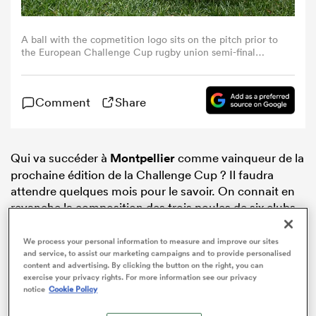
A ball with the copmetition logo sits on the pitch prior to
the European Challenge Cup rugby union semi-final
match between Montpellier Herault Rugby and Dragons
RFC at the Septeo Stadium in Montpellier, southern
France, on May 3, 2026. (Photo by Gabriel BOUYS / AFP
Comment
Share
via Getty Images)
Qui va succéder à
Montpellier
comme vainqueur de la
prochaine édition de la Challenge Cup ? Il faudra
attendre quelques mois pour le savoir. On connait en
revanche la composition des trois poules de six clubs
chacune, qui ont été tirées au sort mercredi dans les
locaux de l’EPCR.
We process your personal information to measure and improve our sites
and service, to assist our marketing campaigns and to provide personalised
content and advertising. By clicking the button on the right, you can
exercise your privacy rights. For more information see our privacy
notice
Cookie Policy