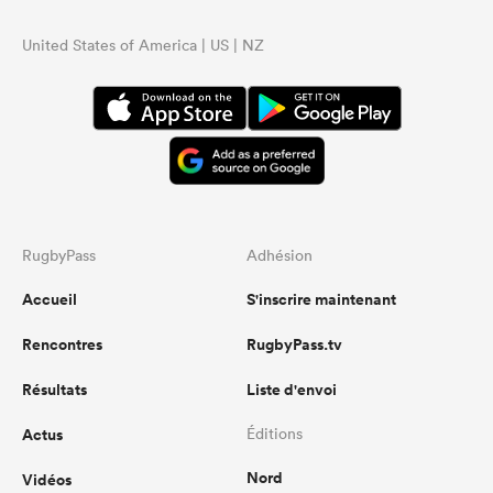
United States of America | US | NZ
RugbyPass
Adhésion
Accueil
S'inscrire maintenant
Rencontres
RugbyPass.tv
Résultats
Liste d'envoi
Actus
Éditions
Nord
Vidéos