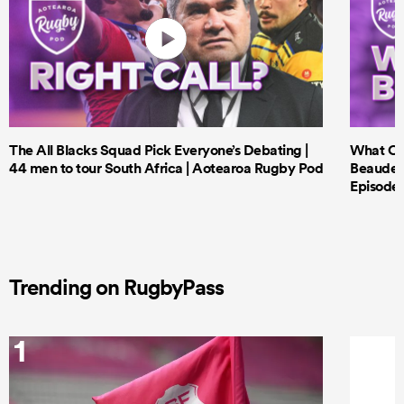
The All Blacks Squad Pick Everyone’s Debating |
What Cri
44 men to tour South Africa | Aotearoa Rugby Pod
Beauden 
Episode 
Trending on RugbyPass
1
2