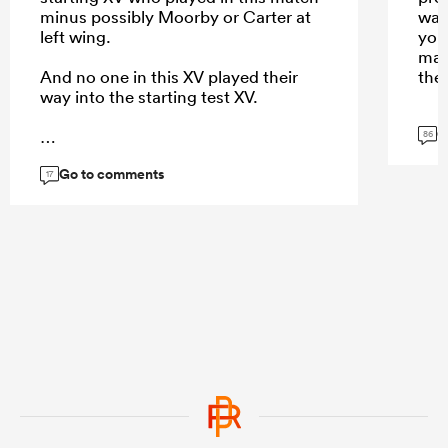
minus possibly Moorby or Carter at
was
left wing.
you
man
And no one in this XV played their
the
way into the starting test XV.
G
86
Go to comments
...
17