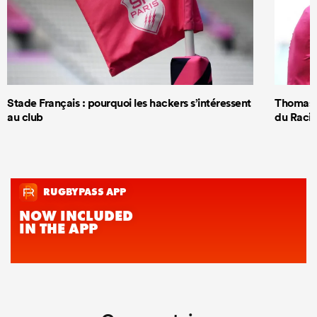
Stade Français : pourquoi les hackers s’intéressent
Thomas R
au club
du Racin