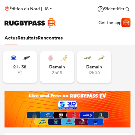
Édition du Nord | US
S'identifier
Get the app
Actus
Résultats
Rencontres
21 - 38
Demain
Demain
FT
3h05
12h00