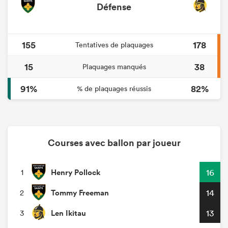
Défense
155
178
Tentatives de plaquages
15
38
Plaquages manqués
91%
82%
% de plaquages réussis
Courses avec ballon par joueur
Henry Pollock
16
1
Tommy Freeman
14
2
Len Ikitau
13
3