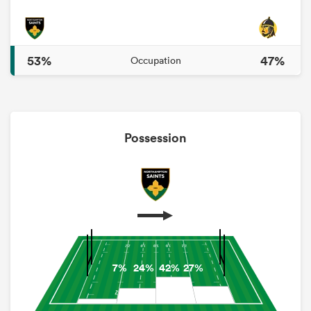
53%
47%
Occupation
Possession
7%
24%
42%
27%