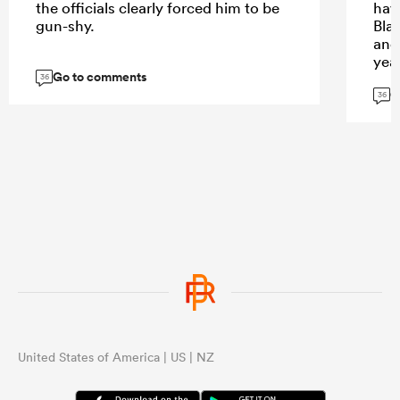
the officials clearly forced him to be
hav
gun-shy.
Bla
and 
yea
Go to comments
per
36
G
36
...
United States of America | US | NZ