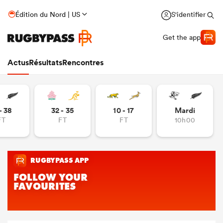
Édition du Nord | US
S'identifier
Get the app
Actus
Résultats
Rencontres
- 38
32 - 35
10 - 17
Mardi
FT
FT
FT
10h00