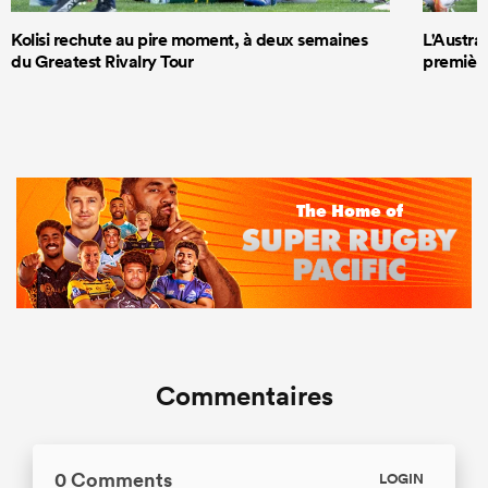
Kolisi rechute au pire moment, à deux semaines
L'Austra
du Greatest Rivalry Tour
première
Commentaires
0 Comments
LOGIN