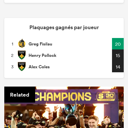
Plaquages gagnés par joueur
Greg Fisilau
20
1
Henry Pollock
15
2
Alex Coles
14
3
Related