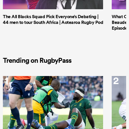
The All Blacks Squad Pick Everyone’s Debating |
What Cri
44 men to tour South Africa | Aotearoa Rugby Pod
Beauden 
Episode 
Trending on RugbyPass
1
2