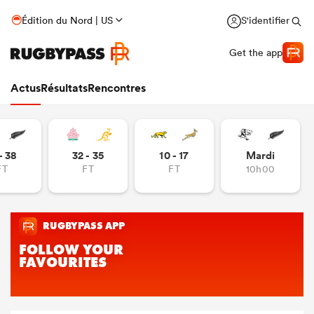
Édition du Nord | US
S'identifier
Get the app
Actus
Résultats
Rencontres
- 38
32 - 35
10 - 17
Mardi
FT
FT
FT
10h00