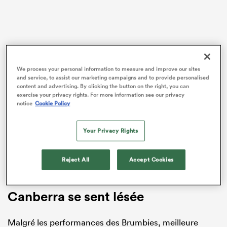
We process your personal information to measure and improve our sites
and service, to assist our marketing campaigns and to provide personalised
content and advertising. By clicking the button on the right, you can
exercise your privacy rights. For more information see our privacy
notice
Cookie Policy
Il rejoint ainsi plusieurs anciennes légendes des
Your Privacy Rights
Wallabies dans leur consternation, regrettant le
manque d’investissement dans le développement du
rugby dans l’une des régions les plus dynamiques du
Reject All
Accept Cookies
pays.
Canberra se sent lésée
Malgré les performances des Brumbies, meilleure