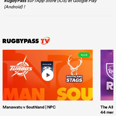
RugbyPass
sur l'App Store (iOS) et Google Play
(Android) !
LIVE
Manawatu v Southland | NPC
The All 
44 men t