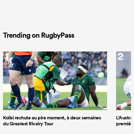
Trending on RugbyPass
1
2
Kolisi rechute au pire moment, à deux semaines
L'Austra
du Greatest Rivalry Tour
première