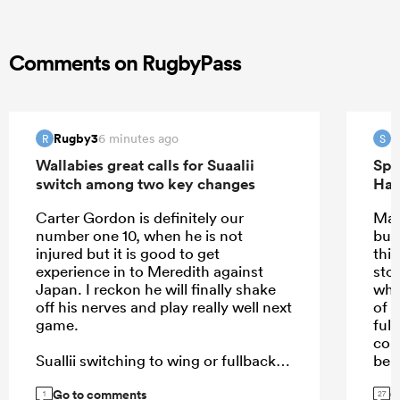
Comments on RugbyPass
Rugby3
S
6 minutes ago
R
S
Wallabies great calls for Suaalii
Spr
switch among two key changes
Han
Carter Gordon is definitely our
May
number one 10, when he is not
but
injured but it is good to get
this
experience in to Meredith against
sto
Japan. I reckon he will finally shake
why
off his nerves and play really well next
of i
game.
full
coa
Suallii switching to wing or fullback
bei
or 12 even, can't happen soon
Go to comments
G
enough.
1
27