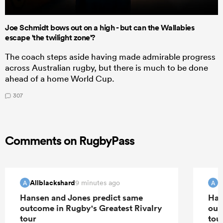
Joe Schmidt bows out on a high - but can the Wallabies
escape 'the twilight zone'?
The coach steps aside having made admirable progress
across Australian rugby, but there is much to be done
ahead of a home World Cup.
307
Comments on RugbyPass
Allblackshard
A
9 minutes ago
A
A
Hansen and Jones predict same
Han
outcome in Rugby's Greatest Rivalry
out
tour
tou