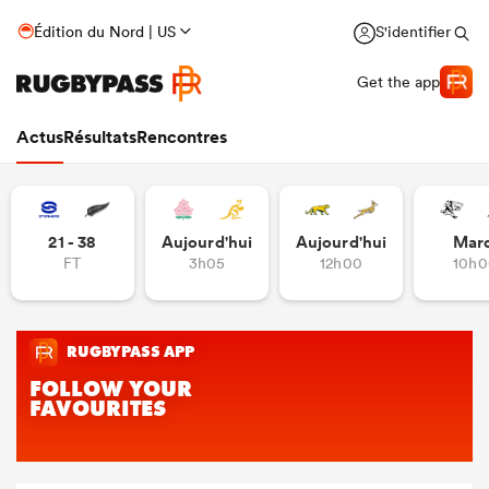
Édition du Nord | US
S'identifier
Get the app
Actus
Résultats
Rencontres
21 - 38
Aujourd'hui
Aujourd'hui
Mar
FT
3h05
12h00
10h0