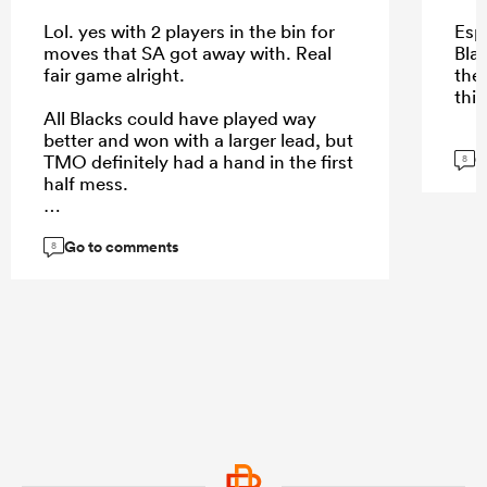
Lol. yes with 2 players in the bin for
Esp
moves that SA got away with. Real
Blac
fair game alright.
the
this
All Blacks could have played way
better and won with a larger lead, but
G
TMO definitely had a hand in the first
8
half mess.
Go to comments
8
...