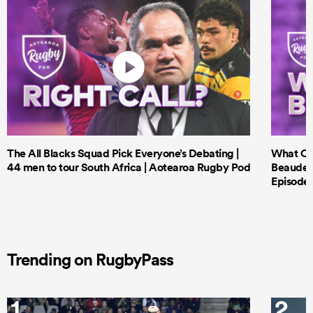
The All Blacks Squad Pick Everyone’s Debating |
What Cri
44 men to tour South Africa | Aotearoa Rugby Pod
Beauden 
Episode 
Trending on RugbyPass
1
2