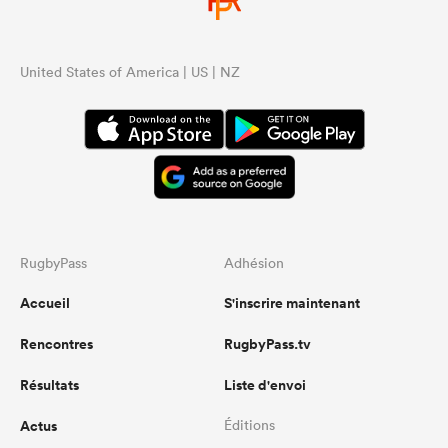
United States of America | US | NZ
RugbyPass
Adhésion
Accueil
S'inscrire maintenant
Rencontres
RugbyPass.tv
Résultats
Liste d'envoi
Actus
Éditions