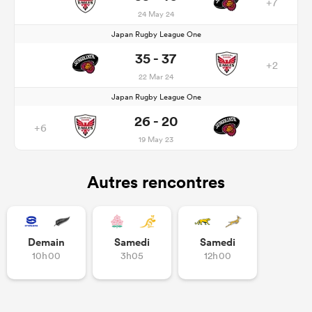
+7
24 May 24
Japan Rugby League One
35 - 37
+2
22 Mar 24
Japan Rugby League One
26 - 20
+6
19 May 23
Autres rencontres
Demain
Samedi
Samedi
10h00
3h05
12h00