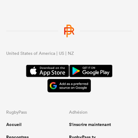
United States of America | US | NZ
RugbyPass
Adhésion
Accueil
S'inscrire maintenant
Rencontres
RugbyPass.tv