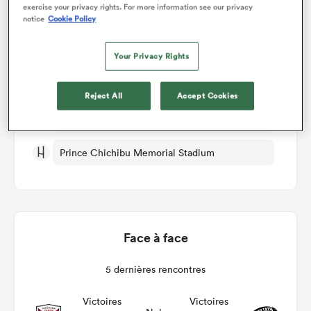
Détails du match
exercise your privacy rights. For more information see our privacy
notice
Cookie Policy
Yokohama Canon Eagles v Tokyo Sungoliath
Your Privacy Rights
Finale
Reject All
Accept Cookies
Ven 19th Mai 2023, 03:00am PDT
Prince Chichibu Memorial Stadium
Face à face
5 dernières rencontres
Victoires
Victoires