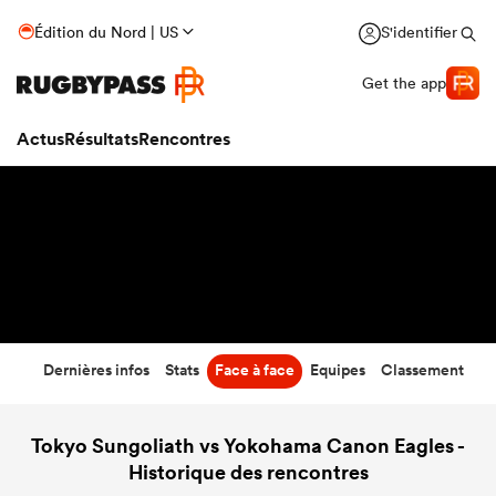
26
-
20
Édition du Nord | US
S'identifier
Temps écoulé
Get the app
Actus
Résultats
Rencontres
Dernières infos
Stats
Face à face
Equipes
Classement
Tokyo Sungoliath vs Yokohama Canon Eagles -
Historique des rencontres