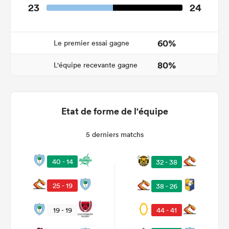
23
24
60%
Le premier essai gagne
80%
L'équipe recevante gagne
Etat de forme de l'équipe
5 derniers matchs
40 - 14
32 - 38
25 - 19
38 - 26
19 - 19
44 - 41