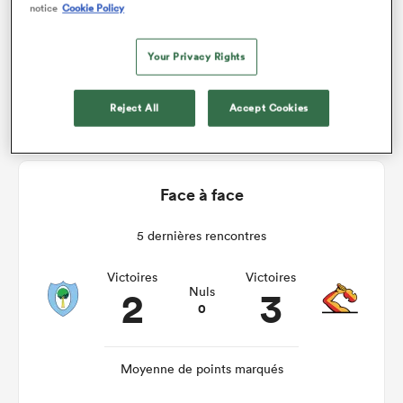
notice
Cookie Policy
Northland v Waikato
Your Privacy Rights
Ven 12th Août 2022, 09:35pm PDT
Reject All
Accept Cookies
Face à face
5 dernières rencontres
Victoires
Victoires
2
3
Nuls
0
Moyenne de points marqués