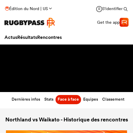
10
-
16
Édition du Nord | US
S'identifier
Temps écoulé
Get the app
Actus
Résultats
Rencontres
Dernières infos
Stats
Face à face
Equipes
Classement
Northland vs Waikato - Historique des rencontres