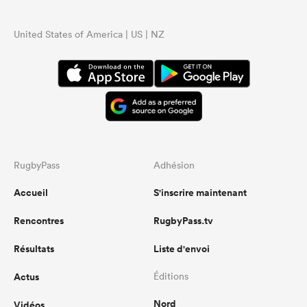
United States of America | US | NZ
RugbyPass
Adhésion
Accueil
S'inscrire maintenant
Rencontres
RugbyPass.tv
Résultats
Liste d'envoi
Actus
Éditions
Nord
Vidéos