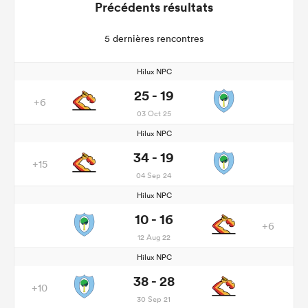
Précédents résultats
5 dernières rencontres
Hilux NPC
25 - 19
+6
03 Oct 25
Hilux NPC
34 - 19
+15
04 Sep 24
Hilux NPC
10 - 16
+6
12 Aug 22
Hilux NPC
38 - 28
+10
30 Sep 21