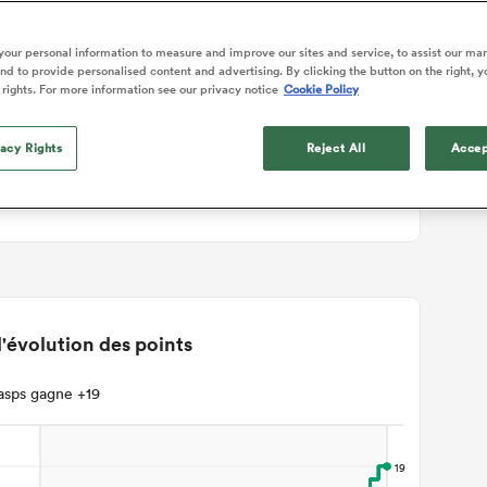
ails du match
our personal information to measure and improve our sites and service, to assist our ma
d to provide personalised content and advertising. By clicking the button on the right, y
 rights. For more information see our privacy notice
Cookie Policy
T
vacy Rights
Reject All
Accep
'évolution des points
sps gagne +19