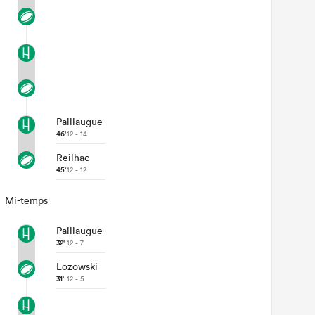
Paillaugue
46'
12 - 14
Reilhac
45'
12 - 12
Mi-temps
Paillaugue
32'
12 - 7
Lozowski
31'
12 - 5