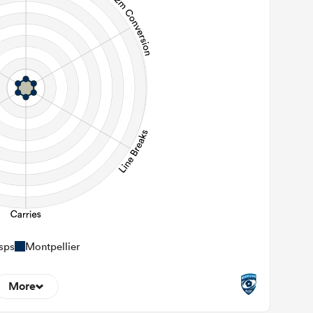
sps
Montpellier
More