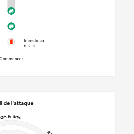
Immelman
6'
0 - 0
Commencer
il de l'attaque