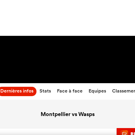
33
-
14
Temps écoulé
Dernières infos
Stats
Face à face
Equipes
Classeme
Montpellier vs Wasps