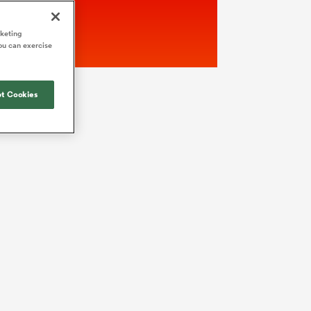
rketing
ou can exercise
t Cookies