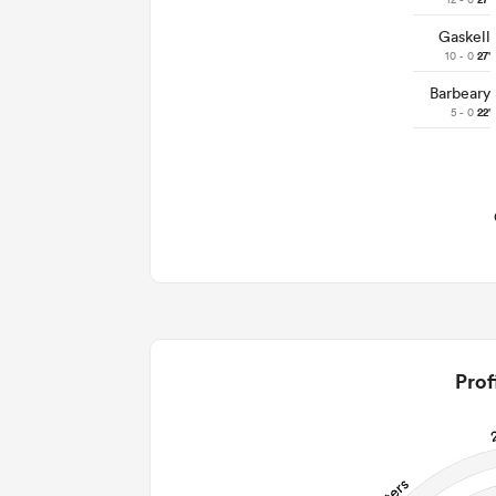
27'
Gaskell
10 - 0
27'
Barbeary
5 - 0
22'
Prof