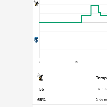
Temps
55
Minute
68%
% du ma