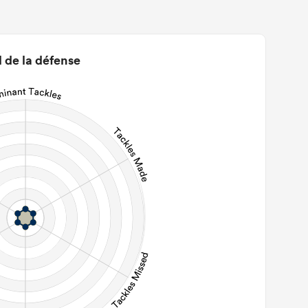
0
22m Entries
0
2m Conversion
l de la défense
0
Line Breaks
0
Carries
0
Kicks
0
 Contact Meters