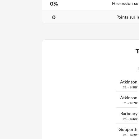
0%
Possession su
0
Points sur 
T
Atkinson
33 - 14
80'
Atkinson
31 - 14
79'
Barbeary
26 - 14
64'
Gopperth
26 - 14
62'