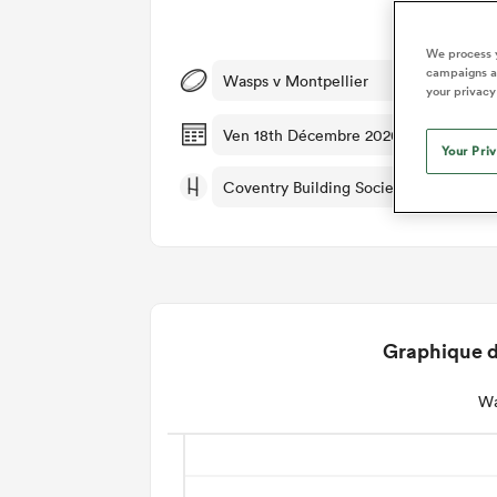
Dét
We process y
campaigns an
Wasps v Montpellier
your privacy
Ven 18th Décembre 2020, 12:00pm PS
Your Pri
Coventry Building Society Arena
Graphique d
Wa