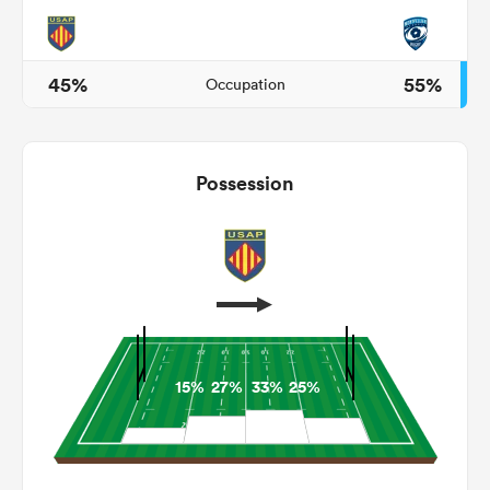
45%
55%
Occupation
Possession
15%
27%
33%
25%