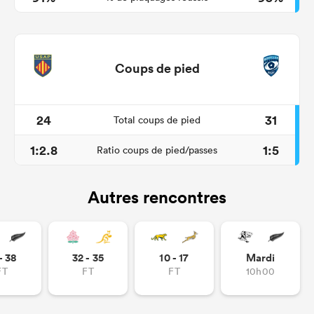
Coups de pied
24
31
Total coups de pied
1:2.8
1:5
Ratio coups de pied/passes
Autres rencontres
- 38
32 - 35
10 - 17
Mardi
FT
FT
FT
10h00