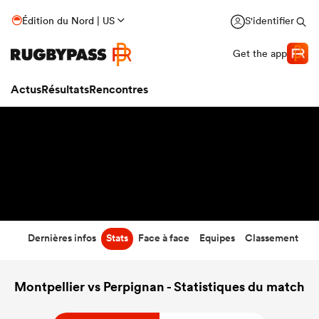
0
-
28
Édition du Nord | US
S'identifier
Temps écoulé
Get the app
Actus
Résultats
Rencontres
Dernières infos
Stats
Face à face
Equipes
Classement
Montpellier vs Perpignan - Statistiques du match