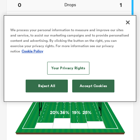
0
1
Drops
76
139
Courses avec ballon
We process your personal information to measure and improve our sites
0
3
Franchissements
and service, to assist our marketing campaigns and to provide personalised
content and advertising. By clicking the button on the right, you can
15
11
Turnovers perdus
exercise your privacy rights. For more information see our privacy
notice
Cookie Policy
4
1
Turnovers gagnés
Your Privacy Rights
Occupation
Reject All
Accept Cookies
20%
36%
19%
25%