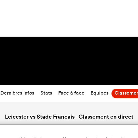
24
-
27
Temps écoulé
Dernières infos
Stats
Face à face
Equipes
Classeme
Leicester vs Stade Francais - Classement en direct