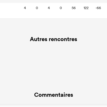
4
0
4
0
56
122
-66
Autres rencontres
Commentaires