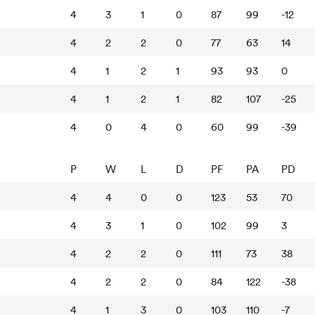
4
3
1
0
87
99
-12
4
2
2
0
77
63
14
4
1
2
1
93
93
0
4
1
2
1
82
107
-25
4
0
4
0
60
99
-39
P
W
L
D
PF
PA
PD
4
4
0
0
123
53
70
4
3
1
0
102
99
3
4
2
2
0
111
73
38
4
2
2
0
84
122
-38
4
1
3
0
103
110
-7