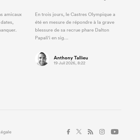
hs amicaux
En trois jours, le Castres Olympique a
 dates,
été en mesure de répondre à la grave
manquer.
blessure de sa recrue phare Dalton
Papali'i en sig…
Anthony Tallieu
19 Juil 2026, 8:22
Légale