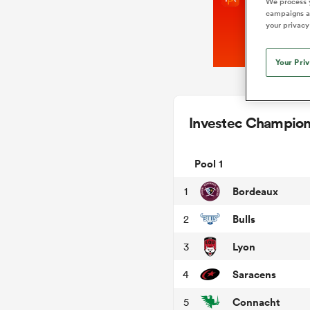
We process y
campaigns an
your privacy
Your Pri
Investec Champio
Pool 1
Bordeaux
1
Bulls
2
Lyon
3
Saracens
4
Connacht
5