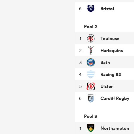
Bristol
6
Pool 2
Toulouse
1
Harlequins
2
Bath
3
Racing 92
4
Ulster
5
Cardiff Rugby
6
Pool 3
Northampton
1