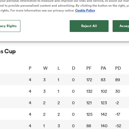
our personal information to measure and improve our sites and service, to assist our ma
d to provide personalised content and advertising. By clicking the button on the right, y
 rights. For more information see our privacy notice
Cookie Policy
vacy Rights
Reject All
Accep
ns Cup
P
W
L
D
PF
PA
PD
4
3
1
0
172
83
89
4
3
1
0
132
102
30
4
2
2
0
121
123
-2
4
2
2
0
125
142
-17
4
1
3
0
88
140
-52