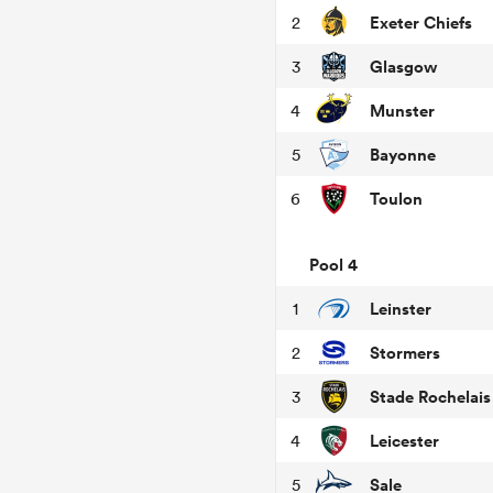
Exeter Chiefs
2
Glasgow
3
Munster
4
Bayonne
5
Toulon
6
Pool 4
Leinster
1
Stormers
2
Stade Rochelais
3
Leicester
4
Sale
5