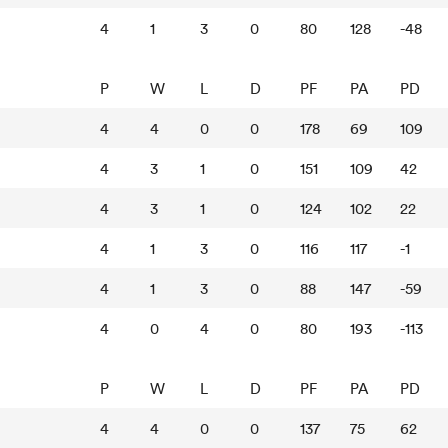
4
1
3
0
80
128
-48
P
W
L
D
PF
PA
PD
4
4
0
0
178
69
109
4
3
1
0
151
109
42
4
3
1
0
124
102
22
4
1
3
0
116
117
-1
4
1
3
0
88
147
-59
4
0
4
0
80
193
-113
P
W
L
D
PF
PA
PD
4
4
0
0
137
75
62