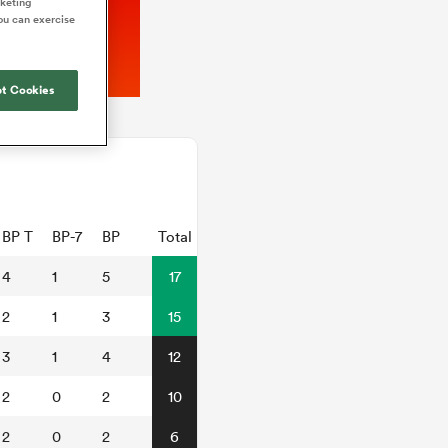
rketing
ou can exercise
t Cookies
BP T
BP-7
BP
Total
4
1
5
17
2
1
3
15
3
1
4
12
2
0
2
10
2
0
2
6