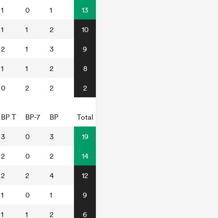
1
0
1
13
1
1
2
10
2
1
3
9
1
1
2
8
0
2
2
2
BP T
BP-7
BP
Total
3
0
3
19
2
0
2
14
2
2
4
12
1
0
1
9
1
1
2
6