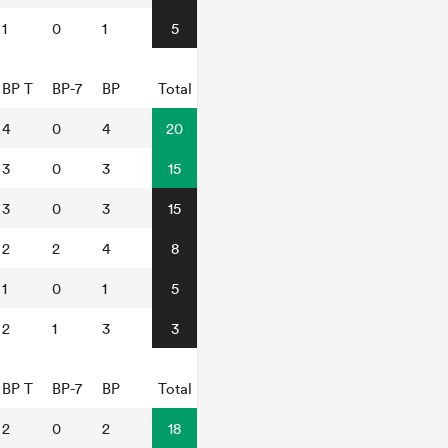
1
0
1
5
BP T
BP-7
BP
Total
4
0
4
20
3
0
3
15
3
0
3
15
2
2
4
8
1
0
1
5
2
1
3
3
BP T
BP-7
BP
Total
2
0
2
18