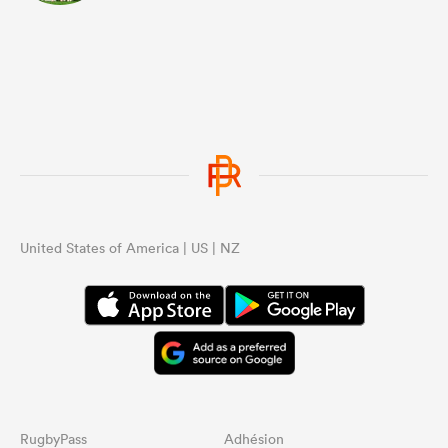
United States of America | US | NZ
RugbyPass
Adhésion