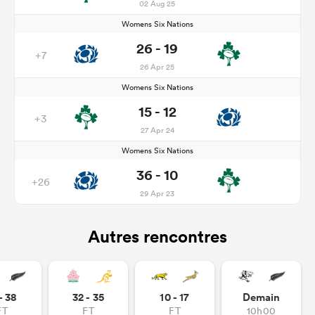
02 Aug 25
Womens Six Nations
26 - 19
+7
26 Apr 25
Womens Six Nations
15 - 12
+3
27 Apr 24
Womens Six Nations
36 - 10
+26
29 Apr 23
Autres rencontres
- 38
32 - 35
10 - 17
Demain
FT
FT
FT
10h00