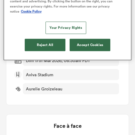
content and advertising. By clicking the button on the right, you can
exercise your privacy rights. For more information see our privacy
Détails du match
notice
Cookie Policy
Your Privacy Rights
Ireland Women v Scotland Women
Manche 5
Reject All
Accept Cookies
Dim 17th Mai 2026, 06:30am PDT
Aviva Stadium
Aurelie Groizeleau
Face à face