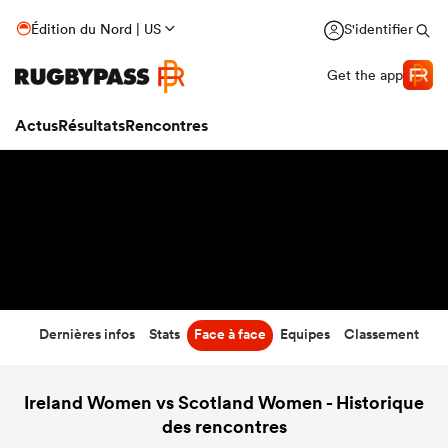
54
-
5
Édition du Nord | US
S'identifier
Temps écoulé
Get the app
Actus
Résultats
Rencontres
Dernières infos
Stats
Face à face
Equipes
Classement
Ireland Women vs Scotland Women - Historique
des rencontres