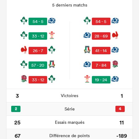
5 derniers matchs
54 - 5
54 - 5
33 - 12
28 - 69
26 - 7
41 - 14
57 - 20
7 - 84
33 - 12
19 - 24
3
1
Victoires
2
Série
4
25
11
Essais marqués
67
-189
Différence de points